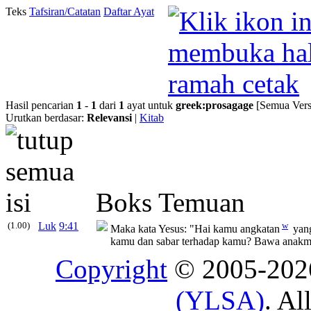
Teks
Tafsiran/Catatan
Daftar Ayat
Hasil pencarian
1
-
1
dari
1
ayat untuk
greek
:
prosagage
[Semua Vers
Urutkan berdasar:
Relevansi
|
Kitab
Boks Temuan
(1.00)
Luk
9:41
w
Maka kata Yesus:
"Hai kamu angkatan
yang
kamu dan sabar terhadap kamu? Bawa anakmu
Copyright
© 2005-20
(YLSA)
. Al