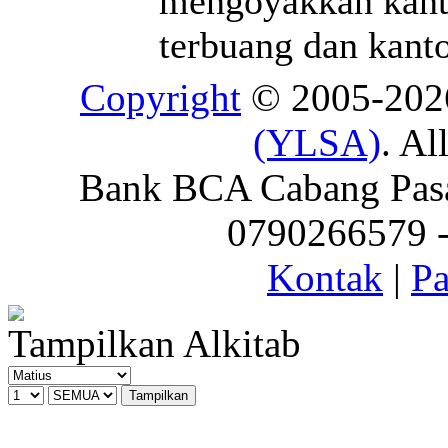
mengoyakkan kanto
terbuang dan kant
Copyright
© 2005-20
(YLSA)
. Al
Bank BCA Cabang Pasar
0790266579 - 
Kontak
|
Pa
Tampilkan Alkitab