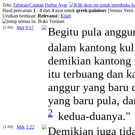
Teks
Tafsiran/Catatan
Daftar Ayat
Hasil pencarian
1
-
3
dari
3
ayat untuk
greek
:
palaiouv
[Semua Versi 
Urutkan berdasar:
Relevansi
|
Kitab
Boks Temuan
(1.00)
Mat
9:17
Begitu pula anggur
dalam kantong kuli
demikian kantong 
itu terbuang dan k
anggur yang baru 
yang baru pula, da
2
kedua-duanya."
(1.00)
Mrk
2:22
Demikian juga tid