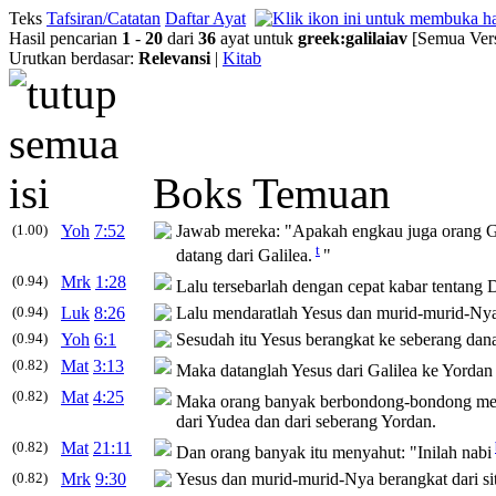
Teks
Tafsiran/Catatan
Daftar Ayat
Hasil pencarian
1
-
20
dari
36
ayat untuk
greek
:
galilaiav
[Semua Vers
Urutkan berdasar:
Relevansi
|
Kitab
Boks Temuan
(1.00)
Yoh
7:52
Jawab mereka: "Apakah engkau juga orang Gal
t
datang dari Galilea.
"
(0.94)
Mrk
1:28
Lalu tersebarlah dengan cepat kabar tentang D
(0.94)
Luk
8:26
Lalu mendaratlah Yesus dan murid-murid-Nya d
(0.94)
Yoh
6:1
Sesudah itu Yesus berangkat ke seberang danau
(0.82)
Mat
3:13
Maka datanglah Yesus dari Galilea ke Yorda
(0.82)
Mat
4:25
Maka orang banyak berbondong-bondong men
dari Yudea dan dari seberang Yordan.
(0.82)
Mat
21:11
Dan orang banyak itu menyahut: "Inilah nabi
(0.82)
Mrk
9:30
Yesus dan murid-murid-Nya berangkat dari sit