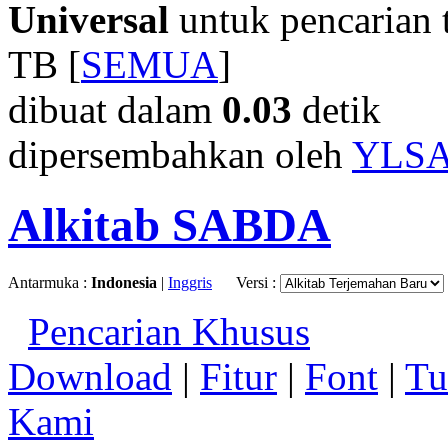
Universal
untuk pencarian t
TB [
SEMUA
]
dibuat dalam
0.03
detik
dipersembahkan oleh
YLS
Alkitab SABDA
Antarmuka :
Indonesia
|
Inggris
Versi :
Pencarian Khusus
Download
|
Fitur
|
Font
|
Tu
Kami