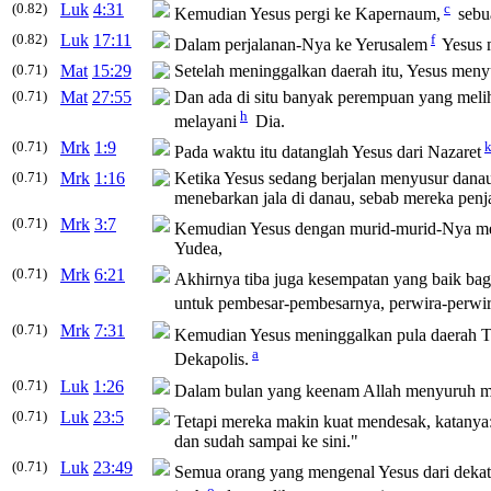
(0.82)
Luk
4:31
c
Kemudian Yesus pergi ke Kapernaum,
sebua
(0.82)
Luk
17:11
f
Dalam perjalanan-Nya ke Yerusalem
Yesus m
(0.71)
Mat
15:29
Setelah meninggalkan daerah itu, Yesus menyus
(0.71)
Mat
27:55
Dan ada di situ banyak perempuan yang melih
h
melayani
Dia.
(0.71)
Mrk
1:9
Pada waktu itu datanglah Yesus dari Nazaret
(0.71)
Mrk
1:16
Ketika Yesus sedang berjalan menyusur danau
menebarkan jala di danau, sebab mereka penja
(0.71)
Mrk
3:7
Kemudian Yesus dengan murid-murid-Nya men
Yudea,
(0.71)
Mrk
6:21
Akhirnya tiba juga kesempatan yang baik ba
untuk pembesar-pembesarnya, perwira-perwir
(0.71)
Mrk
7:31
Kemudian Yesus meninggalkan pula daerah T
a
Dekapolis.
(0.71)
Luk
1:26
Dalam bulan yang keenam Allah menyuruh ma
(0.71)
Luk
23:5
Tetapi mereka makin kuat mendesak, katanya: 
dan sudah sampai ke sini."
(0.71)
Luk
23:49
Semua orang yang mengenal Yesus dari dekat
o