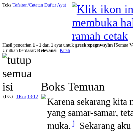
Teks
Tafsiran/Catatan
Daftar Ayat
Hasil pencarian
1
-
1
dari
1
ayat untuk
greek
:
epegnwsyhn
[Semua Ve
Urutkan berdasar:
Relevansi
|
Kitab
Boks Temuan
(1.00)
1Kor
13:12
Karena sekarang kita 
yang samar-samar, tet
j
muka.
Sekarang aku 