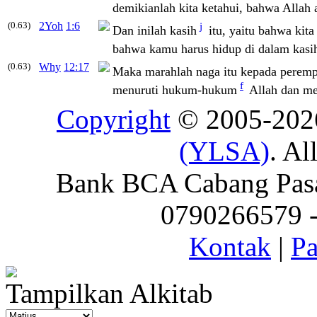
demikianlah kita ketahui, bahwa Allah a
(0.63)
2Yoh
1:6
j
Dan inilah kasih
itu, yaitu bahwa kit
bahwa kamu harus hidup di dalam kasih
(0.63)
Why
12:17
Maka marahlah naga itu kepada perempu
f
menuruti hukum-hukum
Allah dan me
Copyright
© 2005-20
(YLSA)
. Al
Bank BCA Cabang Pasar
0790266579 - 
Kontak
|
Pa
Tampilkan Alkitab