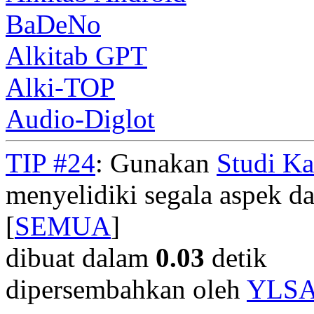
BaDeNo
Alkitab GPT
Alki-TOP
Audio-Diglot
TIP #24
: Gunakan
Studi K
menyelidiki segala aspek dar
[
SEMUA
]
dibuat dalam
0.03
detik
dipersembahkan oleh
YLS