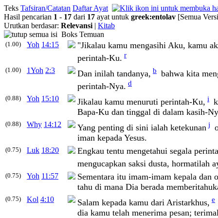
Teks
Tafsiran/Catatan
Daftar Ayat
Hasil pencarian
1
-
17
dari
17
ayat untuk
greek
:
entolav
[Semua Versi
Urutkan berdasar:
Relevansi
|
Kitab
Boks Temuan
(1.00)
Yoh
14:15
"Jikalau kamu mengasihi Aku, kamu ak
r
perintah-Ku.
(1.00)
1Yoh
2:3
b
Dan inilah tandanya,
bahwa kita meng
d
perintah-Nya.
(0.88)
Yoh
15:10
i
Jikalau kamu menuruti perintah-Ku,
k
Bapa-Ku dan tinggal di dalam kasih-Ny
(0.88)
Why
14:12
j
Yang penting di sini ialah ketekunan
o
iman kepada Yesus.
(0.75)
Luk
18:20
Engkau tentu mengetahui segala perint
mengucapkan saksi dusta, hormatilah 
(0.75)
Yoh
11:57
Sementara itu imam-imam kepala dan or
tahu di mana Dia berada memberitahuk
(0.75)
Kol
4:10
e
Salam kepada kamu dari Aristarkhus,
dia kamu telah menerima pesan; terimal