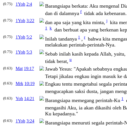
(0.75)
1Yoh
2:4
Barangsiapa berkata: Aku mengenal Di
f
dan di dalamnya
tidak ada kebenaran.
(0.75)
1Yoh
3:22
j
dan apa saja yang kita minta,
kita mem
1
k
dan berbuat apa yang berkenan ke
(0.75)
1Yoh
5:2
1
r
Inilah tandanya
,
bahwa kita mengasi
melakukan perintah-perintah-Nya.
(0.75)
1Yoh
5:3
Sebab inilah kasih kepada Allah, yaitu
u
tidak berat,
(0.63)
Mat
19:17
Jawab Yesus:
"Apakah sebabnya engkau
Tetapi jikalau engkau ingin masuk ke da
(0.63)
Mrk
10:19
Engkau tentu mengetahui segala perint
mengucapkan saksi dusta, jangan meng
(0.63)
Yoh
14:21
1
Barangsiapa memegang perintah-Ku
mengasihi Aku, ia akan dikasihi oleh 
Ku kepadanya."
(0.63)
1Yoh
3:24
Barangsiapa menuruti segala perintah-