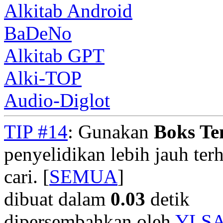
Alkitab Android
BaDeNo
Alkitab GPT
Alki-TOP
Audio-Diglot
TIP #14
: Gunakan
Boks T
penyelidikan lebih jauh te
cari. [
SEMUA
]
dibuat dalam
0.03
detik
dipersembahkan oleh
YLS