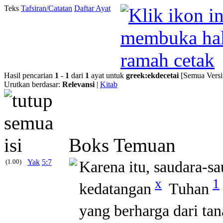
Teks
Tafsiran/Catatan
Daftar Ayat
Hasil pencarian
1
-
1
dari
1
ayat untuk
greek
:
ekdecetai
[Semua Versi
Urutkan berdasar:
Relevansi
|
Kitab
Boks Temuan
(1.00)
Yak
5:7
Karena itu, saudara-s
x
1
kedatangan
Tuhan
yang berharga dari tan