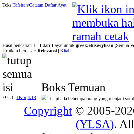
Teks
Tafsiran/Catatan
Daftar Ayat
Hasil pencarian
1
-
1
dari
1
ayat untuk
greek
:
efusiwyhsan
[Semua Ve
Urutkan berdasar:
Relevansi
|
Kitab
Boks Temuan
(1.00)
1Kor
4:18
Tetapi ada beberapa orang yang menjadi som
Copyright
© 2005-20
(YLSA)
. Al