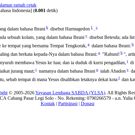
ahasa Indonesia]
(
0.001
detik)
b
1
c
ang dalam bahasa Ibrani
disebut Harmagedon
.
y
ada sebuah kolam, yang dalam bahasa Ibrani
disebut Betesda; ada li
a
b
ar ke tempat yang bernama Tempat Tengkorak,
dalam bahasa Ibrani:
a
b
aling dan berkata kepada-Nya dalam bahasa Ibrani:
"Rabuni!
", art
t
enyuruh membawa Yesus ke luar, dan ia duduk di kursi pengadilan,
di 
t
u
v
aikat jurang maut;
namanya dalam bahasa Ibrani
ialah Abadon
da
f
u, sebab tempat di mana Yesus disalibkan letaknya dekat kota
dan kat
ight
© 2005-2026
Yayasan Lembaga SABDA (YLSA)
. All Rights Re
A Cabang Pasar Legi Solo - No. Rekening: 0790266579 - a.n. Yulia 
Kontak
|
Partisipasi
|
Donasi