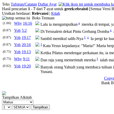
Teks
Tafsiran/Catatan
Daftar Ayat
Hasil pencarian
1
-
7
dari
7
ayat untuk
greek
:
ebraisti
[Semua Versi B
Urutkan berdasar:
Relevansi
|
Kitab
Boks Temuan
(1.00)
Why
16:16
a
Lalu ia mengumpulkan
mereka di tempat, y
(0.87)
Yoh
5:2
x
Di Yerusalem dekat Pintu Gerbang Domba
(0.87)
Yoh
19:17
1
z
Sambil memikul salib-Nya
Ia pergi ke lu
(0.87)
Yoh
20:16
1
Kata Yesus kepadanya:
"Maria!"
Maria berp
(0.75)
Yoh
19:13
Ketika Pilatus mendengar perkataan itu, ia m
(0.75)
Why
9:11
1
Dan raja yang memerintah mereka
ialah mal
(0.62)
Yoh
19:20
Banyak orang Yahudi yang membaca tulisan it
Yunani.
Copyr
Bank BC
Tampilkan Alkitab