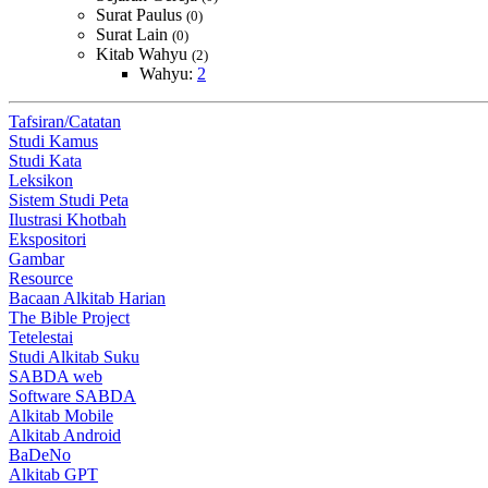
Surat Paulus
(0)
Surat Lain
(0)
Kitab Wahyu
(2)
Wahyu:
2
Tafsiran/Catatan
Studi Kamus
Studi Kata
Leksikon
Sistem Studi Peta
Ilustrasi Khotbah
Ekspositori
Gambar
Resource
Bacaan Alkitab Harian
The Bible Project
Tetelestai
Studi Alkitab Suku
SABDA web
Software SABDA
Alkitab Mobile
Alkitab Android
BaDeNo
Alkitab GPT