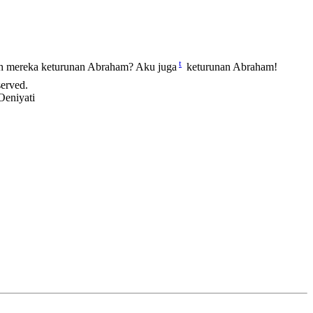
t
ah mereka keturunan Abraham? Aku juga
keturunan Abraham!
served.
Oeniyati