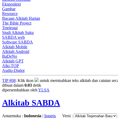
Ekspositori
Gambar
Resource
Bacaan Alkitab Harian
The Bible Project
Tetelestai
Studi Alkitab Suku
SABDA web
Software SABDA
Alkitab Mobile
Alkitab Android
BaDeNo
Alkitab GPT
Alki-TOP
Audio-Diglot
TIP #08
: Klik ikon
untuk memisahkan teks alkitab dan catatan secara
dibuat dalam
0.03
detik
dipersembahkan oleh
YLSA
Alkitab SABDA
Antarmuka :
Indonesia
|
Inggris
Versi :