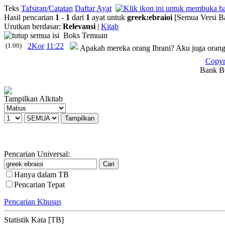
Teks
Tafsiran/Catatan
Daftar Ayat
Hasil pencarian
1
-
1
dari
1
ayat untuk
greek
:
ebraioi
[Semua Versi B
Urutkan berdasar:
Relevansi
|
Kitab
Boks Temuan
(1.00)
2Kor
11:22
Apakah mereka orang Ibrani? Aku juga orang 
Copyr
Bank BC
Tampilkan Alkitab
Pencarian Universal:
Hanya dalam TB
Pencarian Tepat
Pencarian Khusus
Statistik Kata [TB]