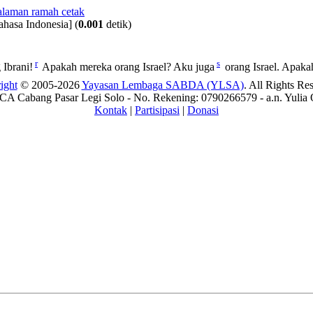
ahasa Indonesia]
(
0.001
detik)
r
s
Ibrani!
Apakah mereka orang Israel? Aku juga
orang Israel. Apak
ight
© 2005-2026
Yayasan Lembaga SABDA (YLSA)
. All Rights Re
A Cabang Pasar Legi Solo - No. Rekening: 0790266579 - a.n. Yulia 
Kontak
|
Partisipasi
|
Donasi