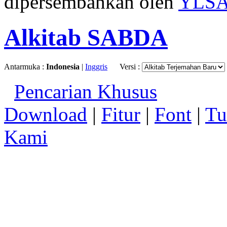
dipersembahkan oleh
YLS
Alkitab SABDA
Antarmuka :
Indonesia
|
Inggris
Versi :
Pencarian Khusus
Download
|
Fitur
|
Font
|
Tu
Kami