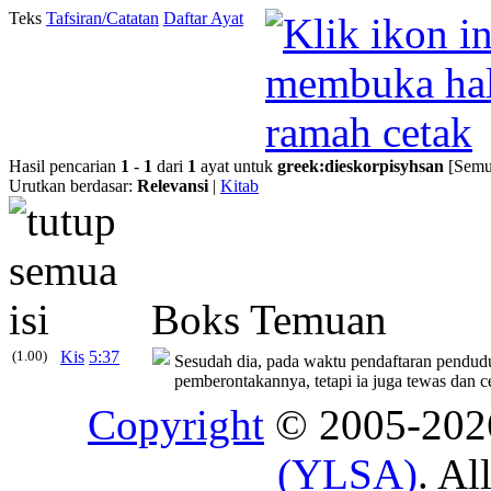
Teks
Tafsiran/Catatan
Daftar Ayat
Hasil pencarian
1
-
1
dari
1
ayat untuk
greek
:
dieskorpisyhsan
[Semu
Urutkan berdasar:
Relevansi
|
Kitab
Boks Temuan
(1.00)
Kis
5:37
Sesudah dia, pada waktu pendaftaran pendud
pemberontakannya, tetapi ia juga tewas dan ce
Copyright
© 2005-20
(YLSA)
. Al