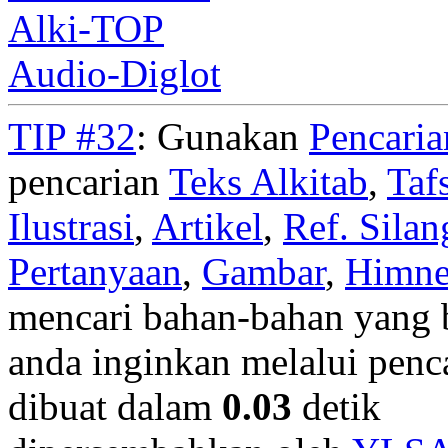
Alki-TOP
Audio-Diglot
TIP #32
: Gunakan
Pencari
pencarian
Teks Alkitab
,
Taf
Ilustrasi
,
Artikel
,
Ref. Silan
Pertanyaan
,
Gambar
,
Himn
mencari bahan-bahan yang b
anda inginkan melalui penc
dibuat dalam
0.03
detik