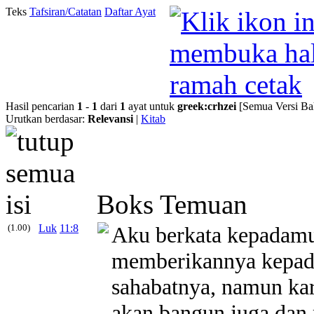
Teks
Tafsiran/Catatan
Daftar Ayat
Hasil pencarian
1
-
1
dari
1
ayat untuk
greek
:
crhzei
[Semua Versi Ba
Urutkan berdasar:
Relevansi
|
Kitab
Boks Temuan
(1.00)
Luk
11:8
Aku berkata kepadamu
memberikannya kepada
sahabatnya, namun kar
akan bangun juga dan