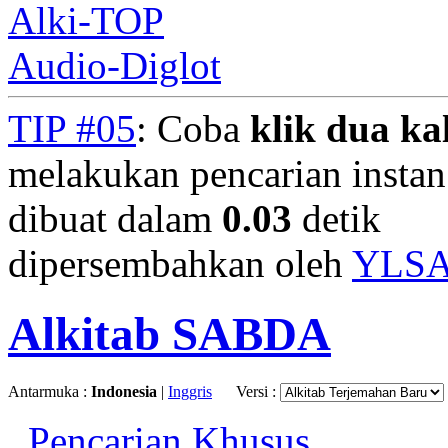
Alki-TOP
Audio-Diglot
TIP #05
: Coba
klik dua kal
melakukan pencarian instan.
dibuat dalam
0.03
detik
dipersembahkan oleh
YLS
Alkitab SABDA
Antarmuka :
Indonesia
|
Inggris
Versi :
Pencarian Khusus