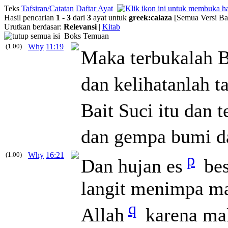
Teks
Tafsiran/Catatan
Daftar Ayat
Hasil pencarian
1
-
3
dari
3
ayat untuk
greek
:
calaza
[Semua Versi Ba
Urutkan berdasar:
Relevansi
|
Kitab
Boks Temuan
(1.00)
Why
11:19
Maka terbukalah B
dan kelihatanlah t
Bait Suci itu dan t
dan gempa bumi da
(1.00)
Why
16:21
p
Dan hujan es
bes
langit menimpa ma
q
Allah
karena mal