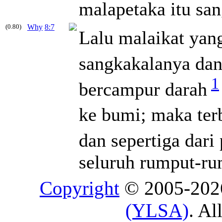
malapetaka itu san
(0.80)
Why
8:7
Lalu malaikat yan
sangkakalanya dan 
1
bercampur darah
ke bumi; maka terb
dan sepertiga dar
seluruh rumput-ru
Copyright
© 2005-20
(YLSA)
. Al