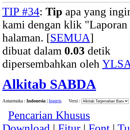
TIP #34
:
Tip
apa yang ingi
kami dengan klik "Laporan
halaman. [
SEMUA
]
dibuat dalam
0.03
detik
dipersembahkan oleh
YLS
Alkitab SABDA
Antarmuka :
Indonesia
|
Inggris
Versi :
Pencarian Khusus
Download
|
Fitur
|
Font
|
Tu