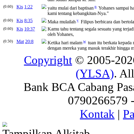
(0.60)
Kis
1:22
n
yaitu mulai dari baptisan
Yohanes sampai har
kami tentang kebangkitan-Nya."
(0.60)
Kis
8:35
y
Maka mulailah
Filipus berbicara dan bertola
(0.60)
Kis
10:37
Kamu tahu tentang segala sesuatu yang terjadi
oleh Yohanes,
(0.50)
Mat
20:8
w
Ketika hari malam
tuan itu berkata kepada 
dengan mereka yang masuk terakhir hingga m
Copyright
© 2005-20
(YLSA)
. Al
Bank BCA Cabang Pasar
0790266579 - 
Kontak
|
Pa
Tampilkan Alkitab