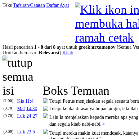
Teks
Tafsiran/Catatan
Daftar Ayat
Hasil pencarian
1
-
8
dari
8
ayat untuk
greek
:
arxamenov
[Semua Ver
Urutkan berdasar:
Relevansi
|
Kitab
Boks Temuan
(1.00)
Kis
11:4
Tetapi Petrus menjelaskan segala sesuatu bertu
(0.70)
Mat
14:30
Tetapi ketika dirasanya tiupan angin, takutlah
(0.70)
Luk
24:27
Lalu Ia menjelaskan kepada mereka apa yang t
u
dan segala kitab nabi-nabi.
(0.60)
Luk
23:5
Tetapi mereka makin kuat mendesak, katanya: 
dan sudah sampai ke sini."