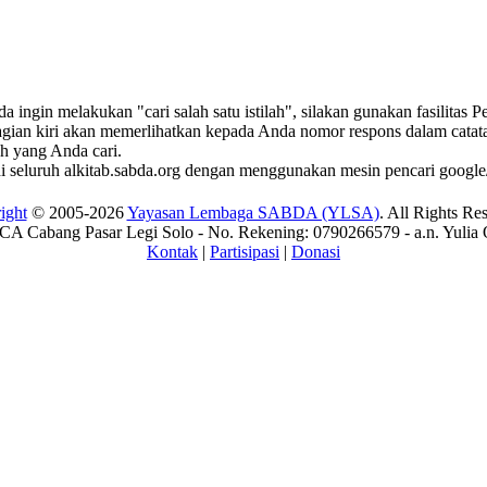
ingin melakukan "cari salah satu istilah", silakan gunakan fasilitas 
bagian kiri akan memerlihatkan kepada Anda nomor respons dalam catatan
ah yang Anda cari.
di seluruh alkitab.sabda.org dengan menggunakan mesin pencari google/
ight
© 2005-2026
Yayasan Lembaga SABDA (YLSA)
. All Rights Re
A Cabang Pasar Legi Solo - No. Rekening: 0790266579 - a.n. Yulia 
Kontak
|
Partisipasi
|
Donasi