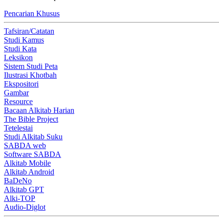
Pencarian Khusus
Tafsiran/Catatan
Studi Kamus
Studi Kata
Leksikon
Sistem Studi Peta
Ilustrasi Khotbah
Ekspositori
Gambar
Resource
Bacaan Alkitab Harian
The Bible Project
Tetelestai
Studi Alkitab Suku
SABDA web
Software SABDA
Alkitab Mobile
Alkitab Android
BaDeNo
Alkitab GPT
Alki-TOP
Audio-Diglot