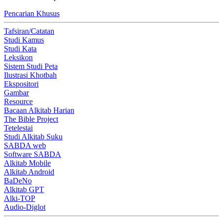
Pencarian Khusus
Tafsiran/Catatan
Studi Kamus
Studi Kata
Leksikon
Sistem Studi Peta
Ilustrasi Khotbah
Ekspositori
Gambar
Resource
Bacaan Alkitab Harian
The Bible Project
Tetelestai
Studi Alkitab Suku
SABDA web
Software SABDA
Alkitab Mobile
Alkitab Android
BaDeNo
Alkitab GPT
Alki-TOP
Audio-Diglot