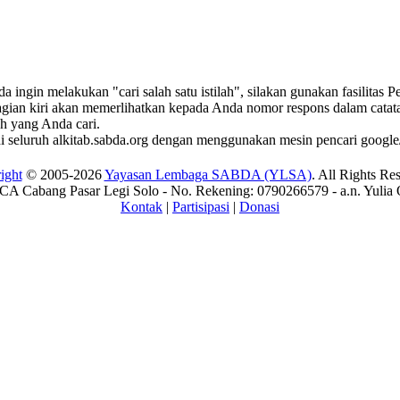
ingin melakukan "cari salah satu istilah", silakan gunakan fasilitas 
bagian kiri akan memerlihatkan kepada Anda nomor respons dalam catatan
ah yang Anda cari.
di seluruh alkitab.sabda.org dengan menggunakan mesin pencari google/
ight
© 2005-2026
Yayasan Lembaga SABDA (YLSA)
. All Rights Re
A Cabang Pasar Legi Solo - No. Rekening: 0790266579 - a.n. Yulia 
Kontak
|
Partisipasi
|
Donasi