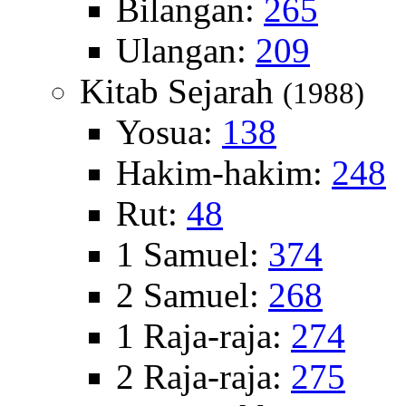
Bilangan:
265
Ulangan:
209
Kitab Sejarah
(1988)
Yosua:
138
Hakim-hakim:
248
Rut:
48
1 Samuel:
374
2 Samuel:
268
1 Raja-raja:
274
2 Raja-raja:
275