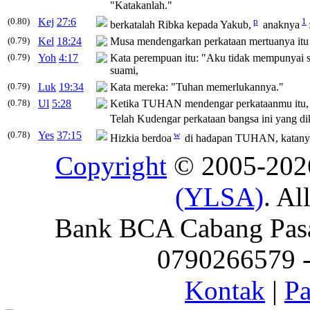
"
Katakanlah
."
(0.80)
Kej
27:6
p
1
berkatalah
Ribka kepada Yakub,
anaknya
(0.79)
Kel
18:24
Musa mendengarkan
perkataan
mertuanya itu
(0.79)
Yoh
4:17
Kata
perempuan itu: "Aku tidak mempunyai 
suami,
(0.79)
Luk
19:34
Kata
mereka: "Tuhan memerlukannya."
(0.78)
Ul
5:28
Ketika TUHAN mendengar
perkataanmu
itu
Telah Kudengar
perkataan
bangsa ini yang
di
(0.78)
Yes
37:15
w
Hizkia berdoa
di hadapan TUHAN,
katany
Copyright
© 2005-20
(YLSA)
. Al
Bank BCA Cabang Pasar
0790266579 - 
Kontak
|
Pa