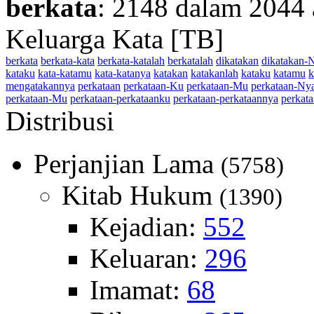
berkata
: 2148 dalam 2044 
Keluarga Kata [TB]
berkata
berkata-kata
berkata-katalah
berkatalah
dikatakan
dikatakan-
kataku
kata-katamu
kata-katanya
katakan
katakanlah
kataku
katamu
k
mengatakannya
perkataan
perkataan-Ku
perkataan-Mu
perkataan-Ny
perkataan-Mu
perkataan-perkataanku
perkataan-perkataannya
perkat
Distribusi
Perjanjian Lama
(5758)
Kitab Hukum
(1390)
Kejadian:
552
Keluaran:
296
Imamat:
68