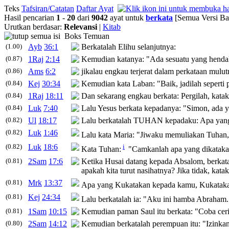
Teks
Tafsiran/Catatan
Daftar Ayat
Hasil pencarian
1
-
20
dari
9042
ayat untuk
berkata
[Semua Versi Ba
Urutkan berdasar:
Relevansi
|
Kitab
Boks Temuan
(1.00)
Ayb
36:1
Berkatalah
Elihu selanjutnya:
(0.87)
1Raj
2:14
Kemudian
katanya
: "Ada sesuatu yang hend
(0.86)
Ams
6:2
jikalau engkau terjerat dalam
perkataan
mulut
(0.84)
Kej
30:34
Kemudian
kata
Laban: "Baik, jadilah seperti
(0.84)
1Raj
18:11
Dan sekarang engkau
berkata
: Pergilah,
kata
(0.84)
Luk
7:40
Lalu Yesus
berkata
kepadanya:
"Simon, ada 
(0.82)
Ul
18:17
Lalu
berkatalah
TUHAN kepadaku: Apa ya
(0.82)
Luk
1:46
Lalu
kata
Maria: "Jiwaku memuliakan Tuhan,
(0.82)
Luk
18:6
i
Kata
Tuhan:
"Camkanlah apa yang
dikatak
(0.81)
2Sam
17:6
Ketika Husai datang kepada Absalom,
berkat
apakah kita turut nasihatnya? Jika tidak,
katak
(0.81)
Mrk
13:37
Apa yang
Kukatakan
kepada kamu,
Kukatak
(0.81)
Kej
24:34
Lalu
berkatalah
ia: "Aku ini hamba Abraham.
(0.81)
1Sam
10:15
Kemudian paman Saul itu
berkata
: "Coba ce
(0.80)
2Sam
14:12
Kemudian
berkatalah
perempuan itu: "Izinka