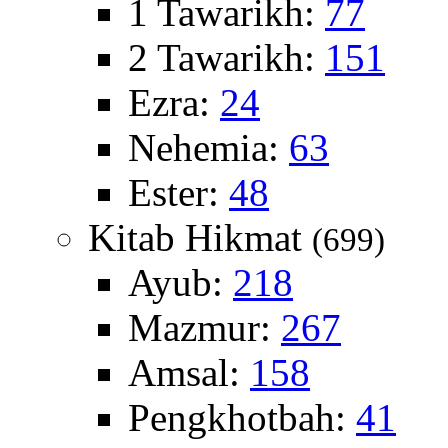
1 Tawarikh:
77
2 Tawarikh:
151
Ezra:
24
Nehemia:
63
Ester:
48
Kitab Hikmat
(699)
Ayub:
218
Mazmur:
267
Amsal:
158
Pengkhotbah:
41