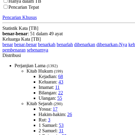
Hanya dalam TB
Pencarian Tepat
Pencarian Khusus
Statistik Kata [TB]
benar-benar
: 51 dalam 49 ayat
Keluarga Kata [TB]
benar
benar-benar
benarkah
benarlah
dibenarkan
dibenarkan-Nya
keb
pembenaran
sebenarnya
Distribusi
Perjanjian Lama
(1392)
Kitab Hukum
(199)
Kejadian:
68
Keluaran:
43
Imamat:
11
Bilangan:
22
Ulangan:
55
Kitab Sejarah
(290)
Yosua:
17
Hakim-hakim:
26
Rut:
3
1 Samuel:
53
2 Samuel:
31