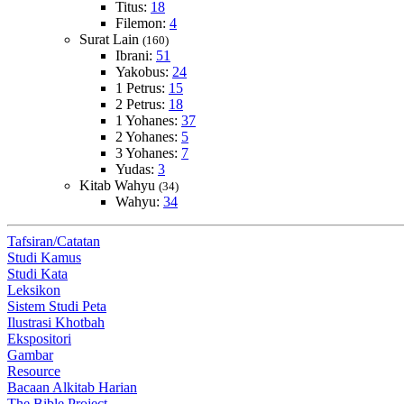
Titus:
18
Filemon:
4
Surat Lain
(160)
Ibrani:
51
Yakobus:
24
1 Petrus:
15
2 Petrus:
18
1 Yohanes:
37
2 Yohanes:
5
3 Yohanes:
7
Yudas:
3
Kitab Wahyu
(34)
Wahyu:
34
Tafsiran/Catatan
Studi Kamus
Studi Kata
Leksikon
Sistem Studi Peta
Ilustrasi Khotbah
Ekspositori
Gambar
Resource
Bacaan Alkitab Harian
The Bible Project