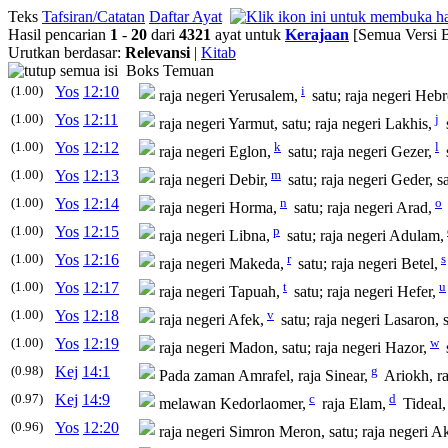
Teks
Tafsiran/Catatan
Daftar Ayat
Hasil pencarian
1
-
20
dari
4321
ayat untuk
Kerajaan
[Semua Versi 
Urutkan berdasar:
Relevansi
|
Kitab
Boks Temuan
(1.00)
Yos
12:10
i
raja
negeri Yerusalem,
satu;
raja
negeri Hebro
(1.00)
Yos
12:11
j
raja
negeri Yarmut, satu;
raja
negeri Lakhis,
(1.00)
Yos
12:12
k
l
raja
negeri Eglon,
satu;
raja
negeri Gezer,
(1.00)
Yos
12:13
m
raja
negeri Debir,
satu;
raja
negeri Geder, sa
(1.00)
Yos
12:14
n
o
raja
negeri Horma,
satu;
raja
negeri Arad,
(1.00)
Yos
12:15
p
raja
negeri Libna,
satu;
raja
negeri Adulam,
(1.00)
Yos
12:16
r
s
raja
negeri Makeda,
satu;
raja
negeri Betel,
(1.00)
Yos
12:17
t
u
raja
negeri Tapuah,
satu;
raja
negeri Hefer,
(1.00)
Yos
12:18
v
raja
negeri Afek,
satu;
raja
negeri Lasaron, s
(1.00)
Yos
12:19
w
raja
negeri Madon, satu;
raja
negeri Hazor,
(0.98)
Kej
14:1
g
Pada zaman Amrafel,
raja
Sinear,
Ariokh,
r
(0.97)
Kej
14:9
c
d
melawan Kedorlaomer,
raja
Elam,
Tideal
(0.96)
Yos
12:20
raja
negeri Simron Meron, satu;
raja
negeri Ak