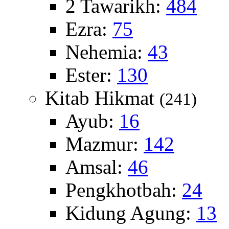
2 Tawarikh:
484
Ezra:
75
Nehemia:
43
Ester:
130
Kitab Hikmat
(241)
Ayub:
16
Mazmur:
142
Amsal:
46
Pengkhotbah:
24
Kidung Agung:
13