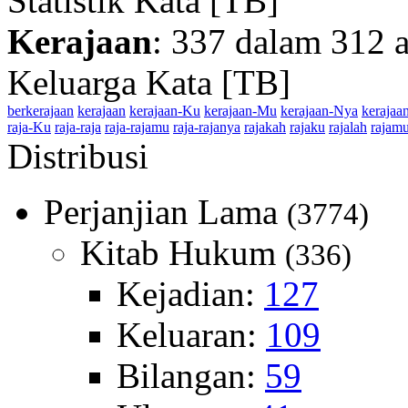
Statistik Kata [TB]
Kerajaan
: 337 dalam 312 
Keluarga Kata [TB]
berkerajaan
kerajaan
kerajaan-Ku
kerajaan-Mu
kerajaan-Nya
kerajaa
raja-Ku
raja-raja
raja-rajamu
raja-rajanya
rajakah
rajaku
rajalah
rajam
Distribusi
Perjanjian Lama
(3774)
Kitab Hukum
(336)
Kejadian:
127
Keluaran:
109
Bilangan:
59