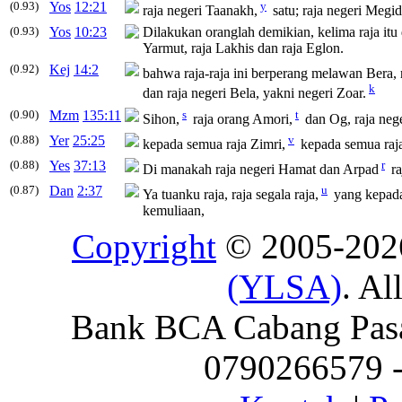
(0.93)
Yos
12:21
y
raja
negeri Taanakh,
satu;
raja
negeri Megid
(0.93)
Yos
10:23
Dilakukan oranglah demikian, kelima
raja
itu
Yarmut,
raja
Lakhis dan
raja
Eglon.
(0.92)
Kej
14:2
bahwa
raja-raja
ini berperang melawan Bera,
k
dan
raja
negeri Bela, yakni negeri Zoar.
(0.90)
Mzm
135:11
s
t
Sihon,
raja
orang Amori,
dan Og,
raja
nege
(0.88)
Yer
25:25
v
kepada semua
raja
Zimri,
kepada semua
raj
(0.88)
Yes
37:13
r
Di manakah
raja
negeri Hamat dan Arpad
ra
(0.87)
Dan
2:37
u
Ya tuanku
raja
,
raja
segala
raja
,
yang kepadan
kemuliaan,
Copyright
© 2005-20
(YLSA)
. Al
Bank BCA Cabang Pasar
0790266579 - 