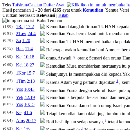
Teks
Tafsiran/Catatan
Daftar Ayat
Hasil pencarian
1
-
20
dari
4265
ayat untuk
Kemudian
[Semua Versi
Urutkan berdasar:
Relevansi
|
Kitab
Boks Temuan
(1.00)
1Raj
17:2
Kemudian
datanglah firman TUHAN kepada
(0.91)
2Taw
24:4
Kemudian
Yoas bermaksud untuk membaha
(0.78)
Za
1:20
Kemudian
TUHAN memperlihatkan kepadaku
(0.75)
Hak
11:4
h
Beberapa waktu
kemudian
bani Amon
berp
(0.69)
Kej
10:18
q
orang Arwadi,
orang Semari dan orang Ham
(0.69)
Kel
18:27
Kemudian
Musa membiarkan mertuanya itu per
(0.68)
1Kor
15:7
Selanjutnya Ia menampakkan diri kepada Yak
(0.67)
1Tim
2:13
1
Karena Adam yang pertama dijadikan
,
kem
(0.66)
Yos
10:43
Kemudian
Yosua dengan seluruh Israel pulan
(0.66)
Yeh
42:19
Kemudian
ia berputar ke sisi barat dan meng
(0.65)
Yos
10:15
Kemudian
Yosua dan seluruh orang Israel ya
(0.64)
Kej
41:6
Tetapi
kemudian
tampaklah juga tumbuh tujuh
(0.64)
Ams
20:17
i
Roti hasil tipuan sedap rasanya,
tetapi
kemu
(0.63)
Kel
1:6
d
Kemudian
matilah
Yusuf, serta semua saud