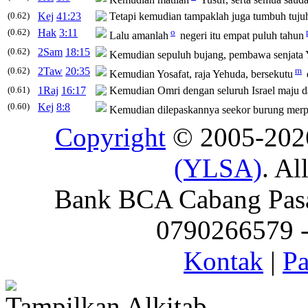
(0.62)
Kej
41:23
Tetapi
kemudian
tampaklah juga tumbuh tujuh 
(0.62)
Hak
3:11
o
Lalu amanlah
negeri itu empat puluh tahun
(0.62)
2Sam
18:15
Kemudian
sepuluh bujang, pembawa senjata 
(0.62)
2Taw
20:35
m
Kemudian
Yosafat, raja Yehuda, bersekutu
(0.61)
1Raj
16:17
Kemudian
Omri dengan seluruh Israel maju d
(0.60)
Kej
8:8
Kemudian
dilepaskannya seekor burung merp
Copyright
© 2005-20
(YLSA)
. Al
Bank BCA Cabang Pasar
0790266579 - 
Kontak
|
Pa
Tampilkan Alkitab