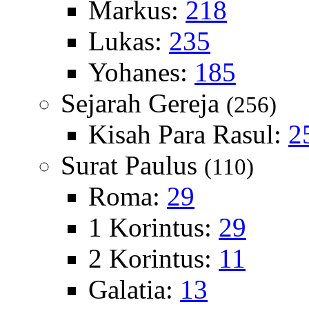
Markus:
218
Lukas:
235
Yohanes:
185
Sejarah Gereja
(256)
Kisah Para Rasul:
2
Surat Paulus
(110)
Roma:
29
1 Korintus:
29
2 Korintus:
11
Galatia:
13