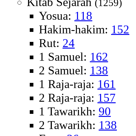
Kitab Sejarah
(1259)
Yosua:
118
Hakim-hakim:
152
Rut:
24
1 Samuel:
162
2 Samuel:
138
1 Raja-raja:
161
2 Raja-raja:
157
1 Tawarikh:
90
2 Tawarikh:
138