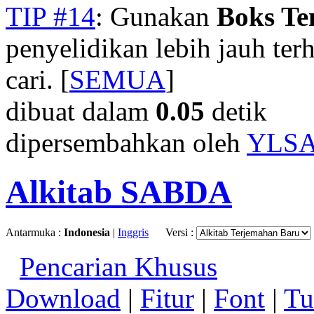
TIP #14
: Gunakan
Boks T
penyelidikan lebih jauh te
cari. [
SEMUA
]
dibuat dalam
0.05
detik
dipersembahkan oleh
YLS
Alkitab SABDA
Antarmuka :
Indonesia
|
Inggris
Versi :
Pencarian Khusus
Download
|
Fitur
|
Font
|
Tu