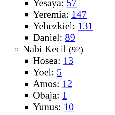
Yesaya:
57
Yeremia:
147
Yehezkiel:
131
Daniel:
89
Nabi Kecil
(92)
Hosea:
13
Yoel:
5
Amos:
12
Obaja:
1
Yunus:
10