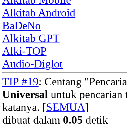
Alkitab Android
BaDeNo
Alkitab GPT
Alki-TOP
Audio-Diglot
TIP #19
: Centang "Pencari
Universal
untuk pencarian t
katanya. [
SEMUA
]
dibuat dalam
0.05
detik