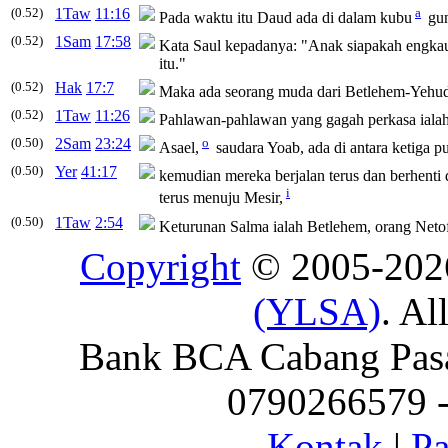
(0.52)
1Taw
11:16
a
Pada waktu itu Daud ada di dalam kubu
gun
(0.52)
1Sam
17:58
Kata Saul kepadanya: "Anak siapakah engka
itu."
(0.52)
Hak
17:7
Maka ada seorang muda dari
Betlehem
-Yehud
(0.52)
1Taw
11:26
Pahlawan-pahlawan yang gagah perkasa ialah
(0.50)
2Sam
23:24
o
Asael,
saudara Yoab, ada di antara ketiga p
(0.50)
Yer
41:17
kemudian mereka berjalan terus dan berhenti
i
terus menuju Mesir,
(0.50)
1Taw
2:54
Keturunan Salma ialah
Betlehem
, orang Neto
Copyright
© 2005-20
(YLSA)
. Al
Bank BCA Cabang Pasar
0790266579 - 
Kontak
|
Pa