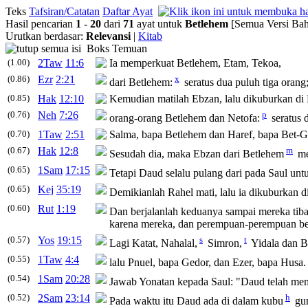
Teks
Tafsiran/Catatan
Daftar Ayat
Hasil pencarian
1
-
20
dari
71
ayat untuk
Betlehem
[Semua Versi Bah
Urutkan berdasar:
Relevansi
|
Kitab
Boks Temuan
(1.00)
2Taw
11:6
Ia memperkuat
Betlehem
, Etam, Tekoa,
(0.86)
Ezr
2:21
x
dari
Betlehem
:
seratus dua puluh tiga orang
(0.85)
Hak
12:10
Kemudian matilah Ebzan, lalu dikuburkan di
(0.76)
Neh
7:26
p
orang-orang
Betlehem
dan Netofa:
seratus 
(0.70)
1Taw
2:51
Salma, bapa
Betlehem
dan Haref, bapa Bet-G
(0.67)
Hak
12:8
m
Sesudah dia, maka Ebzan dari
Betlehem
me
(0.65)
1Sam
17:15
Tetapi Daud selalu pulang dari pada Saul u
(0.65)
Kej
35:19
Demikianlah Rahel mati, lalu ia dikuburkan di 
(0.60)
Rut
1:19
Dan berjalanlah keduanya sampai mereka tib
karena mereka, dan perempuan-perempuan be
(0.57)
Yos
19:15
s
t
Lagi Katat, Nahalal,
Simron,
Yidala dan
B
(0.55)
1Taw
4:4
lalu Pnuel, bapa Gedor, dan Ezer, bapa Husa.
(0.54)
1Sam
20:28
Jawab Yonatan kepada Saul: "Daud telah me
(0.52)
2Sam
23:14
h
Pada waktu itu Daud ada di dalam kubu
gun