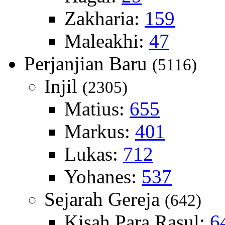
Zakharia:
159
Maleakhi:
47
Perjanjian Baru
(5116)
Injil
(2305)
Matius:
655
Markus:
401
Lukas:
712
Yohanes:
537
Sejarah Gereja
(642)
Kisah Para Rasul:
6