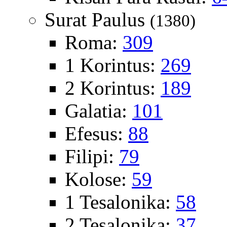
Surat Paulus
(1380)
Roma:
309
1 Korintus:
269
2 Korintus:
189
Galatia:
101
Efesus:
88
Filipi:
79
Kolose:
59
1 Tesalonika:
58
2 Tesalonika:
37