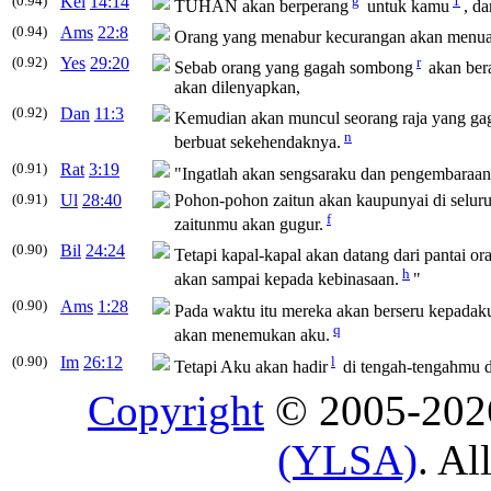
(0.94)
Kel
14:14
g
1
TUHAN
akan
berperang
untuk kamu
, d
(0.94)
Ams
22:8
Orang yang menabur kecurangan
akan
menuai
(0.92)
Yes
29:20
r
Sebab orang yang gagah sombong
akan
ber
akan
dilenyapkan,
(0.92)
Dan
11:3
Kemudian
akan
muncul seorang raja yang ga
n
berbuat sekehendaknya.
(0.91)
Rat
3:19
"Ingatlah
akan
sengsaraku dan pengembaraa
(0.91)
Ul
28:40
Pohon-pohon zaitun
akan
kaupunyai di seluru
f
zaitunmu
akan
gugur.
(0.90)
Bil
24:24
Tetapi kapal-kapal
akan
datang dari pantai or
h
akan
sampai kepada kebinasaan.
"
(0.90)
Ams
1:28
Pada waktu itu mereka
akan
berseru kepadaku
q
akan
menemukan aku.
(0.90)
Im
26:12
l
Tetapi Aku
akan
hadir
di tengah-tengahmu
Copyright
© 2005-20
(YLSA)
. Al