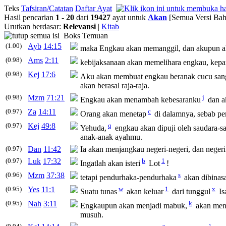
Teks
Tafsiran/Catatan
Daftar Ayat
Hasil pencarian
1
-
20
dari
19427
ayat untuk
Akan
[Semua Versi Bah
Urutkan berdasar:
Relevansi
|
Kitab
Boks Temuan
(1.00)
Ayb
14:15
maka Engkau
akan
memanggil, dan akupun
a
(0.98)
Ams
2:11
kebijaksanaan
akan
memelihara engkau, kep
(0.98)
Kej
17:6
Aku
akan
membuat engkau beranak cucu san
akan
berasal raja-raja.
(0.98)
Mzm
71:21
j
Engkau
akan
menambah kebesaranku
dan
a
(0.97)
Za
14:11
c
Orang
akan
menetap
di dalamnya, sebab p
(0.97)
Kej
49:8
q
Yehuda,
engkau
akan
dipuji oleh saudara-
anak-anak ayahmu.
(0.97)
Dan
11:42
Ia
akan
menjangkau negeri-negeri, dan negeri
(0.97)
Luk
17:32
b
1
Ingatlah
akan
isteri
Lot
!
(0.96)
Mzm
37:38
s
tetapi pendurhaka-pendurhaka
akan
dibinas
(0.95)
Yes
11:1
w
1
x
Suatu tunas
akan
keluar
dari tunggul
Isa
(0.95)
Nah
3:11
k
Engkaupun
akan
menjadi mabuk,
akan
menj
musuh.