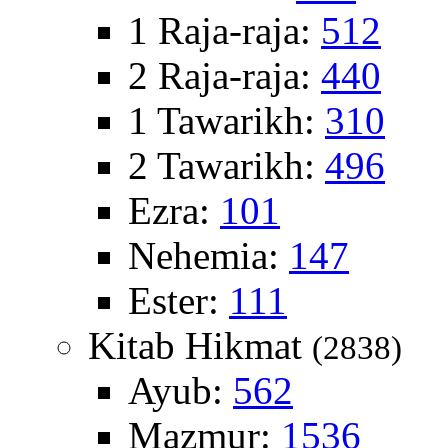
1 Raja-raja:
512
2 Raja-raja:
440
1 Tawarikh:
310
2 Tawarikh:
496
Ezra:
101
Nehemia:
147
Ester:
111
Kitab Hikmat
(2838)
Ayub:
562
Mazmur:
1536