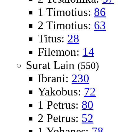
1 Timotius:
86
2 Timotius:
63
Titus:
28
Filemon:
14
Surat Lain
(550)
Ibrani:
230
Yakobus:
72
1 Petrus:
80
2 Petrus:
52
1 Yohanes:
78