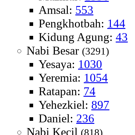
Amsal:
553
Pengkhotbah:
144
Kidung Agung:
43
Nabi Besar
(3291)
Yesaya:
1030
Yeremia:
1054
Ratapan:
74
Yehezkiel:
897
Daniel:
236
Nabi Kecil
(818)