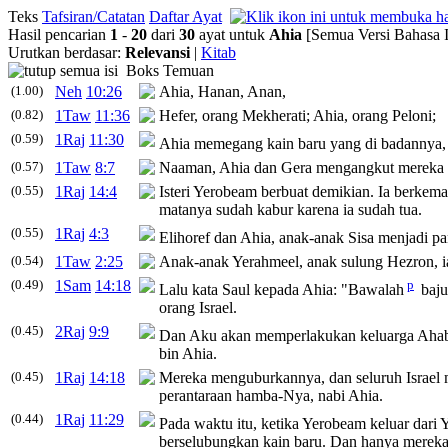
Teks
Tafsiran/Catatan
Daftar Ayat
Hasil pencarian
1
-
20
dari
30
ayat untuk
Ahia
[Semua Versi Bahasa 
Urutkan berdasar:
Relevansi
|
Kitab
Boks Temuan
(1.00)
Neh
10:26
Ahia
, Hanan, Anan,
(0.82)
1Taw
11:36
Hefer, orang Mekherati;
Ahia
, orang Peloni;
(0.59)
1Raj
11:30
Ahia
memegang kain baru yang di badannya,
(0.57)
1Taw
8:7
Naaman,
Ahia
dan Gera mengangkut mereka 
(0.55)
1Raj
14:4
Isteri Yerobeam berbuat demikian. Ia berkem
matanya sudah kabur karena ia sudah tua.
(0.55)
1Raj
4:3
Elihoref dan
Ahia
, anak-anak Sisa menjadi pa
(0.54)
1Taw
2:25
Anak-anak Yerahmeel, anak sulung Hezron, 
(0.49)
1Sam
14:18
p
Lalu kata Saul kepada
Ahia
: "Bawalah
baju
orang Israel.
(0.45)
2Raj
9:9
Dan Aku akan memperlakukan keluarga Ahab 
bin
Ahia
.
(0.45)
1Raj
14:18
Mereka menguburkannya, dan seluruh Israel
perantaraan hamba-Nya, nabi
Ahia
.
(0.44)
1Raj
11:29
Pada waktu itu, ketika Yerobeam keluar dari 
berselubungkan kain baru. Dan hanya mereka