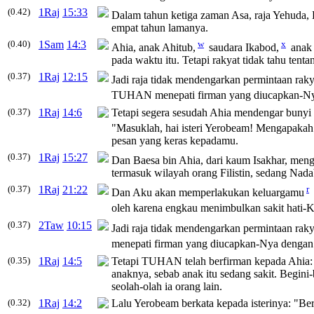
(0.42)
1Raj
15:33
Dalam tahun ketiga zaman Asa, raja Yehuda,
empat tahun lamanya.
(0.40)
1Sam
14:3
w
x
Ahia
, anak Ahitub,
saudara Ikabod,
anak 
pada waktu itu. Tetapi rakyat tidak tahu tenta
(0.37)
1Raj
12:15
Jadi raja tidak mendengarkan permintaan ra
TUHAN menepati firman yang diucapkan-Ny
(0.37)
1Raj
14:6
Tetapi segera sesudah
Ahia
mendengar bunyi l
"Masuklah, hai isteri Yerobeam! Mengapakah
pesan yang keras kepadamu.
(0.37)
1Raj
15:27
Dan Baesa bin
Ahia
, dari kaum Isakhar, me
termasuk wilayah orang Filistin, sedang Nada
(0.37)
1Raj
21:22
r
Dan Aku akan memperlakukan keluargamu
oleh karena engkau menimbulkan sakit hati-K
(0.37)
2Taw
10:15
Jadi raja tidak mendengarkan permintaan rak
menepati firman yang diucapkan-Nya dengan
(0.35)
1Raj
14:5
Tetapi TUHAN telah berfirman kepada
Ahia
anaknya, sebab anak itu sedang sakit. Begini
seolah-olah ia orang lain.
(0.32)
1Raj
14:2
Lalu Yerobeam berkata kepada isterinya: "Be