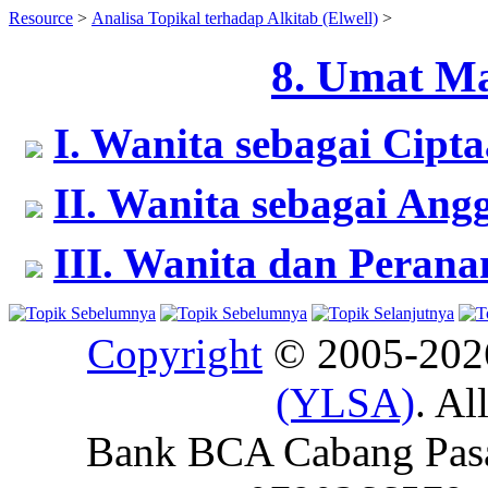
Resource
>
Analisa Topikal terhadap Alkitab (Elwell)
>
8. Umat Ma
I. Wanita sebagai Cipt
II. Wanita sebagai An
III. Wanita dan Pera
Copyright
© 2005-20
(YLSA)
. Al
Bank BCA Cabang Pasar