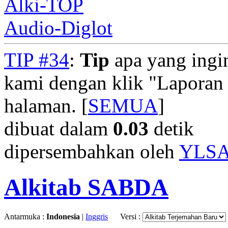
Alki-TOP
Audio-Diglot
TIP #34
:
Tip
apa yang ingi
kami dengan klik "Laporan
halaman. [
SEMUA
]
dibuat dalam
0.03
detik
dipersembahkan oleh
YLS
Alkitab SABDA
Antarmuka :
Indonesia
|
Inggris
Versi :