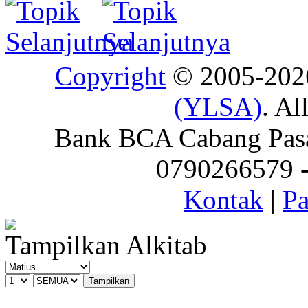
Copyright
© 2005-20
(YLSA)
. Al
Bank BCA Cabang Pasar
0790266579 - 
Kontak
|
Pa
Tampilkan Alkitab