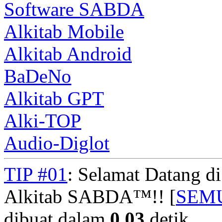
Software SABDA
Alkitab Mobile
Alkitab Android
BaDeNo
Alkitab GPT
Alki-TOP
Audio-Diglot
TIP #01
: Selamat Datang d
Alkitab SABDA™!! [
SEM
dibuat dalam
0.03
detik