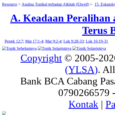
Resource
>
Analisa Topikal terhadap Alkitab (Elwell)
>
15. Eskatolo
A. Keadaan Peralihan
Terus 
Pengk 12:7
;
Mat 17:1-4
;
Mar 9:2-4
;
Luk 9:28-33
;
Luk 16:19-31
Copyright
© 2005-20
(YLSA)
. Al
Bank BCA Cabang Pasar
0790266579 - 
Kontak
|
Pa