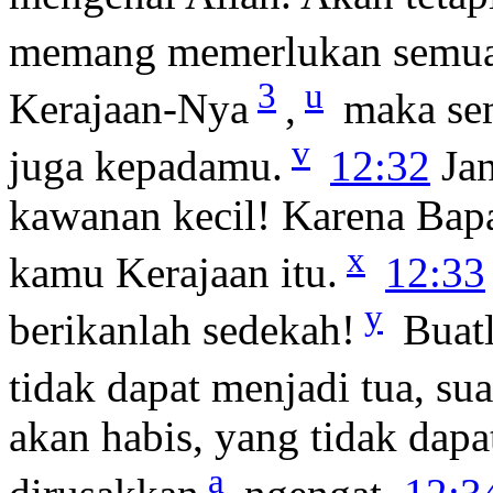
memang memerlukan semuan
3
u
Kerajaan-Nya
,
maka sem
v
juga kepadamu.
12:32
Ja
kawanan kecil! Karena Bap
x
kamu Kerajaan itu.
12:33
y
berikanlah sedekah!
Buatl
tidak dapat menjadi tua, sua
akan habis, yang tidak dapa
a