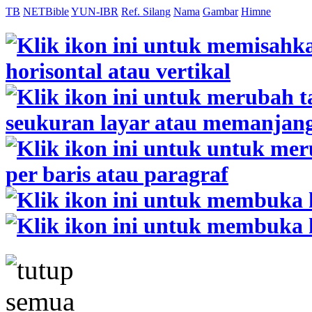
TB
NETBible
YUN-IBR
Ref. Silang
Nama
Gambar
Himne