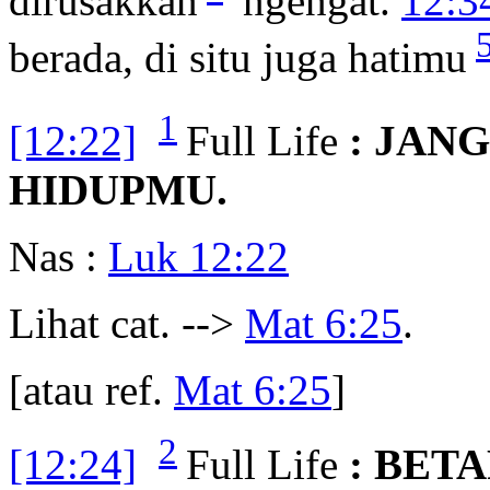
dirusakkan
ngengat.
12:3
berada, di situ juga hatimu
1
[12:22]
Full Life
: JAN
HIDUPMU.
Nas :
Luk 12:22
Lihat cat. -->
Mat 6:25
.
[atau ref.
Mat 6:25
]
2
[12:24]
Full Life
: BET