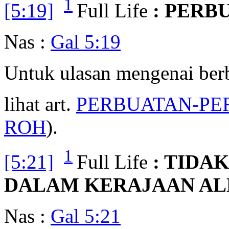
1
[5:19]
Full Life
: PERB
Nas :
Gal 5:19
Untuk ulasan mengenai ber
lihat art.
PERBUATAN-PE
ROH
).
1
[5:21]
Full Life
: TIDA
DALAM KERAJAAN AL
Nas :
Gal 5:21