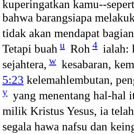
kuperingatkan kamu--sepert
bahwa barangsiapa melakuka
tidak akan mendapat bagian
u
4
Tetapi buah
Roh
ialah: 
w
sejahtera,
kesabaran, kemu
5:23
kelemahlembutan, peng
y
yang menentang hal-hal i
milik Kristus Yesus, ia tel
segala hawa nafsu dan kein