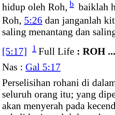
b
hidup oleh Roh,
baiklah h
Roh,
5:26
dan janganlah kit
saling menantang dan salin
1
[5:17]
Full Life
: ROH .
Nas :
Gal 5:17
Perselisihan rohani di dala
seluruh orang itu; yang di
akan menyerah pada kecend