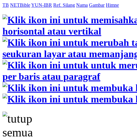
TB
NETBible
YUN-IBR
Ref. Silang
Nama
Gambar
Himne