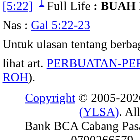
1
[5:22]
Full Life
: BUAH
Nas :
Gal 5:22-23
Untuk ulasan tentang berba
lihat art.
PERBUATAN-PE
ROH
).
Copyright
© 2005-20
(YLSA)
. Al
Bank BCA Cabang Pasar
0790266579 - 