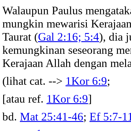
Walaupun Paulus mengataka
mungkin mewarisi Kerajaan
Taurat (
Gal 2:16; 5:4
), dia
kemungkinan seseorang men
Kerajaan Allah dengan mela
(lihat cat. -->
1Kor 6:9
;
[atau ref.
1Kor 6:9
]
bd.
Mat 25:41-46
;
Ef 5:7-1