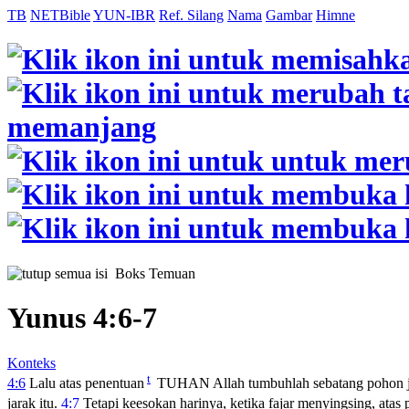
TB
NETBible
YUN-IBR
Ref. Silang
Nama
Gambar
Himne
Boks Temuan
Yunus 4:6-7
Konteks
t
4:6
Lalu atas penentuan
TUHAN Allah tumbuhlah sebatang pohon j
jarak itu.
4:7
Tetapi keesokan harinya, ketika fajar menyingsing, atas 