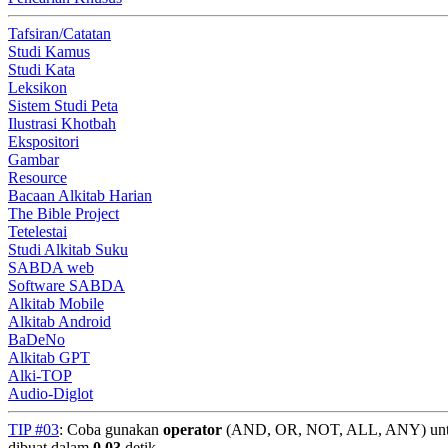
Tafsiran/Catatan
Studi Kamus
Studi Kata
Leksikon
Sistem Studi Peta
Ilustrasi Khotbah
Ekspositori
Gambar
Resource
Bacaan Alkitab Harian
The Bible Project
Tetelestai
Studi Alkitab Suku
SABDA web
Software SABDA
Alkitab Mobile
Alkitab Android
BaDeNo
Alkitab GPT
Alki-TOP
Audio-Diglot
TIP #03
: Coba gunakan
operator
(AND, OR, NOT, ALL, ANY) untuk
dibuat dalam
0.03
detik