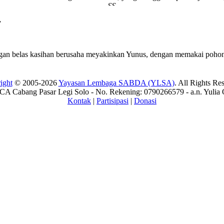
.
gan belas kasihan berusaha meyakinkan Yunus, dengan memakai pohon
ight
© 2005-2026
Yayasan Lembaga SABDA (YLSA)
. All Rights Re
A Cabang Pasar Legi Solo - No. Rekening: 0790266579 - a.n. Yulia 
Kontak
|
Partisipasi
|
Donasi