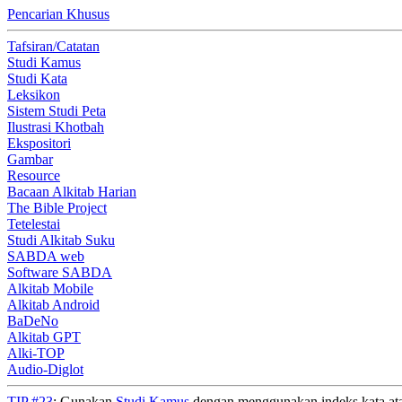
Pencarian Khusus
Tafsiran/Catatan
Studi Kamus
Studi Kata
Leksikon
Sistem Studi Peta
Ilustrasi Khotbah
Ekspositori
Gambar
Resource
Bacaan Alkitab Harian
The Bible Project
Tetelestai
Studi Alkitab Suku
SABDA web
Software SABDA
Alkitab Mobile
Alkitab Android
BaDeNo
Alkitab GPT
Alki-TOP
Audio-Diglot
TIP #23
: Gunakan
Studi Kamus
dengan menggunakan indeks kata atau