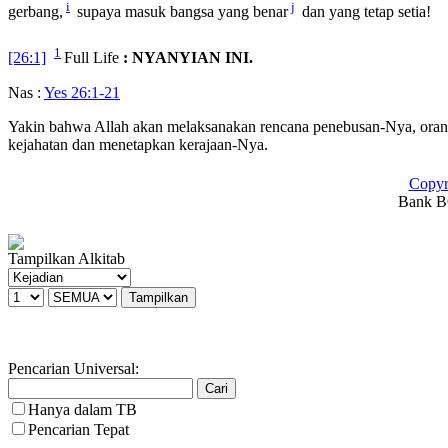
i
j
gerbang,
supaya masuk bangsa yang benar
dan yang tetap setia!
1
[26:1]
Full Life
: NYANYIAN INI.
Nas :
Yes 26:1-21
Yakin bahwa Allah akan melaksanakan rencana penebusan-Nya, oran
kejahatan dan menetapkan kerajaan-Nya.
Copyr
Bank BC
Tampilkan Alkitab
Pencarian Universal:
Hanya dalam TB
Pencarian Tepat