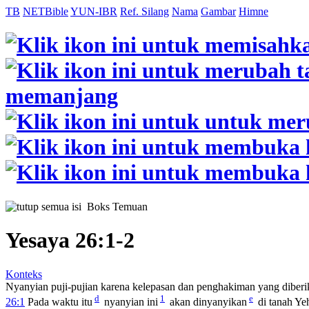
TB
NETBible
YUN-IBR
Ref. Silang
Nama
Gambar
Himne
Boks Temuan
Yesaya 26:1-2
Konteks
Nyanyian puji-pujian karena kelepasan dan penghakiman yang diberi
d
1
e
26:1
Pada waktu itu
nyanyian ini
akan dinyanyikan
di tanah Ye