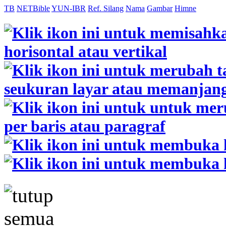
TB
NETBible
YUN-IBR
Ref. Silang
Nama
Gambar
Himne