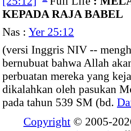
[25:12]
Full Life
: MEL
KEPADA RAJA BABEL
Nas :
Yer 25:12
(versi Inggris NIV -- meng
bernubuat bahwa Allah aka
perbuatan mereka yang kej
dikalahkan oleh pasukan M
pada tahun 539 SM (bd.
Da
Copyright
© 2005-20