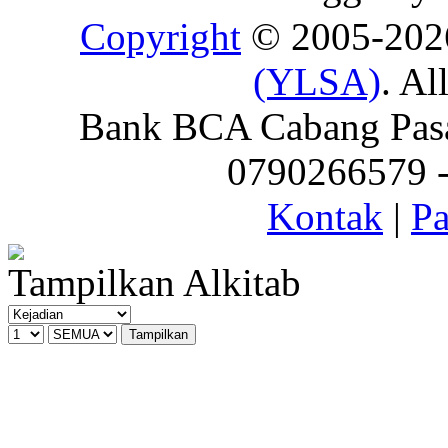
Copyright
© 2005-20
(YLSA)
. Al
Bank BCA Cabang Pasar
0790266579 - 
Kontak
|
Pa
Tampilkan Alkitab