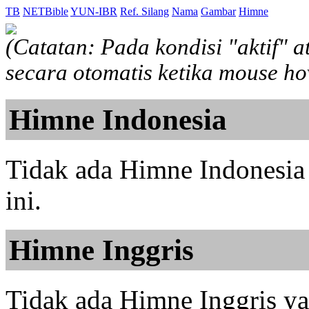
TB
NETBible
YUN-IBR
Ref. Silang
Nama
Gambar
Himne
(Catatan: Pada kondisi "aktif" 
secara otomatis ketika mouse h
Himne Indonesia
Tidak ada Himne Indonesia 
ini.
Himne Inggris
Tidak ada Himne Inggris yan