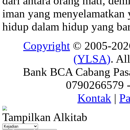
dari antara orang mati, dem
iman yang menyelamatkan y
hidup dalam hidup yang ba
Copyright
© 2005-20
(YLSA)
. Al
Bank BCA Cabang Pasar
0790266579 - 
Kontak
|
Pa
Tampilkan Alkitab