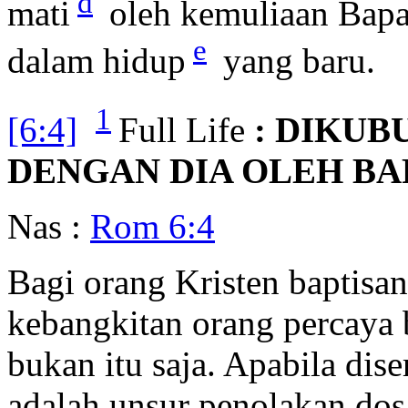
d
mati
oleh kemuliaan Bapa,
e
dalam hidup
yang baru.
1
[6:4]
Full Life
: DIKU
DENGAN DIA OLEH BA
Nas :
Rom 6:4
Bagi orang Kristen baptis
kebangkitan orang percaya
bukan itu saja. Apabila dise
adalah unsur penolakan dos