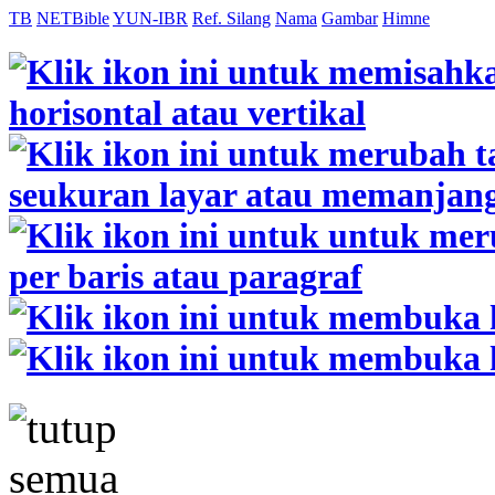
TB
NETBible
YUN-IBR
Ref. Silang
Nama
Gambar
Himne