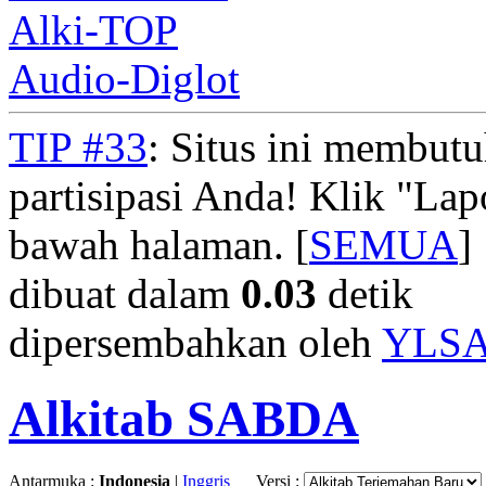
Alki-TOP
Audio-Diglot
TIP #33
: Situs ini membut
partisipasi Anda! Klik "La
bawah halaman. [
SEMUA
]
dibuat dalam
0.03
detik
dipersembahkan oleh
YLS
Alkitab SABDA
Antarmuka :
Indonesia
|
Inggris
Versi :