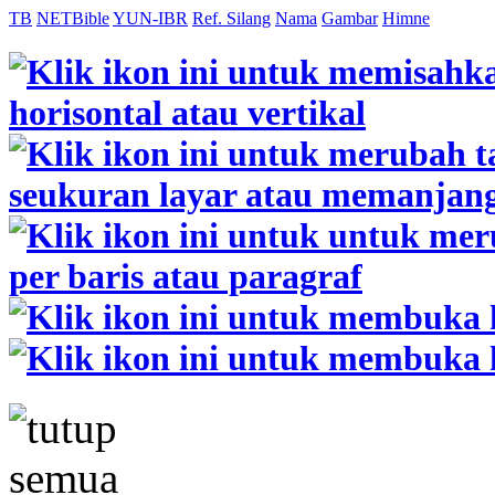
TB
NETBible
YUN-IBR
Ref. Silang
Nama
Gambar
Himne