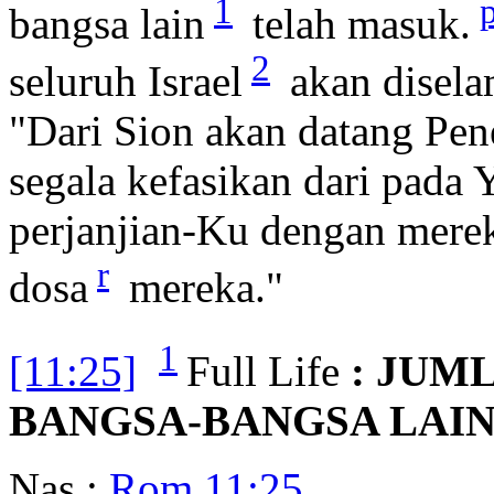
1
bangsa lain
telah masuk.
2
seluruh Israel
akan disela
"Dari Sion akan datang Pen
segala kefasikan dari pada
perjanjian-Ku dengan mere
r
dosa
mereka."
1
[11:25]
Full Life
: JUM
BANGSA-BANGSA LAIN
Nas :
Rom 11:25