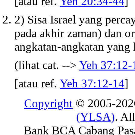
[atau ref.
Yeh 20:34-44
]
2) Sisa Israel yang perca
pada akhir zaman) dan or
angkatan-angkatan yang l
(lihat cat. -->
Yeh 37:12-
[atau ref.
Yeh 37:12-14
]
Copyright
© 2005-20
(YLSA)
. Al
Bank BCA Cabang Pasar