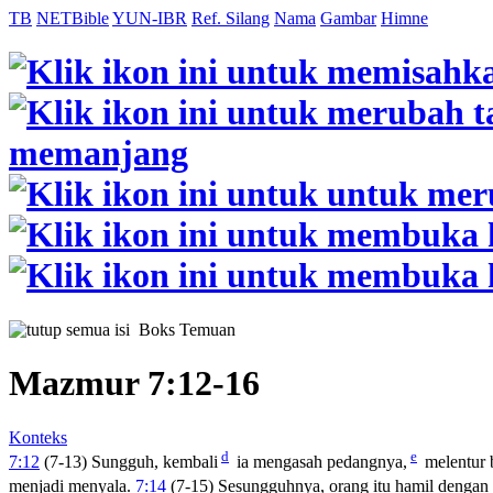
TB
NETBible
YUN-IBR
Ref. Silang
Nama
Gambar
Himne
Boks Temuan
Mazmur 7:12-16
Konteks
d
e
7:12
(7-13) Sungguh, kembali
ia mengasah pedangnya,
melentur 
menjadi menyala.
7:14
(7-15) Sesungguhnya, orang itu hamil dengan