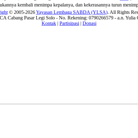
kukannya kembali menimpa kepalanya, dan kekerasannya turun menimp
ight
© 2005-2026
Yayasan Lembaga SABDA (YLSA)
. All Rights Re
A Cabang Pasar Legi Solo - No. Rekening: 0790266579 - a.n. Yulia 
Kontak
|
Partisipasi
|
Donasi