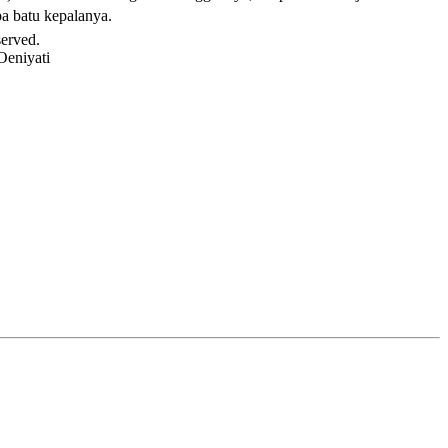
a batu kepalanya.
served.
Oeniyati