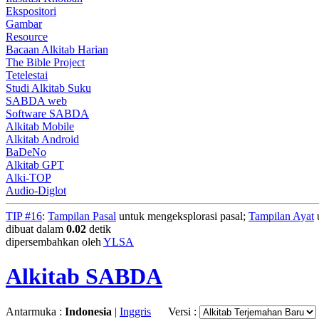
Ekspositori
Gambar
Resource
Bacaan Alkitab Harian
The Bible Project
Tetelestai
Studi Alkitab Suku
SABDA web
Software SABDA
Alkitab Mobile
Alkitab Android
BaDeNo
Alkitab GPT
Alki-TOP
Audio-Diglot
TIP #16
:
Tampilan Pasal
untuk mengeksplorasi pasal;
Tampilan Ayat
u
dibuat dalam
0.02
detik
dipersembahkan oleh
YLSA
Alkitab SABDA
Antarmuka :
Indonesia
|
Inggris
Versi :