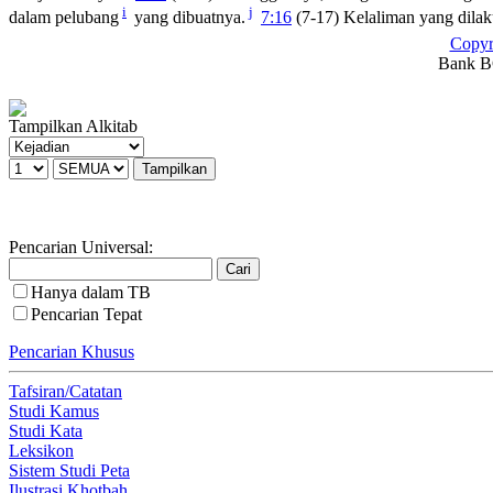
i
j
dalam pelubang
yang dibuatnya.
7:16
(7-17) Kelaliman yang dila
Copyr
Bank BC
Tampilkan Alkitab
Pencarian Universal:
Hanya dalam TB
Pencarian Tepat
Pencarian Khusus
Tafsiran/Catatan
Studi Kamus
Studi Kata
Leksikon
Sistem Studi Peta
Ilustrasi Khotbah