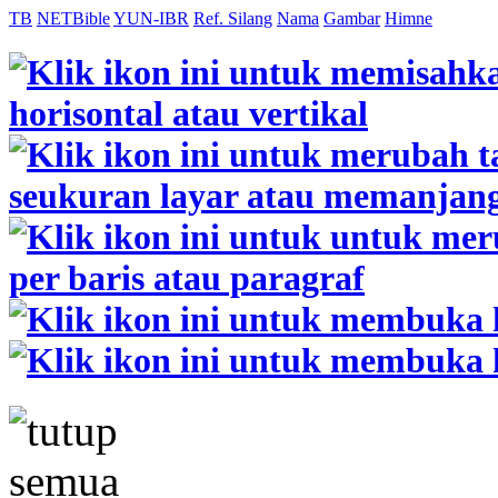
TB
NETBible
YUN-IBR
Ref. Silang
Nama
Gambar
Himne