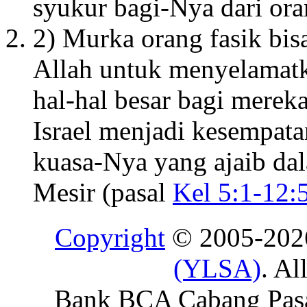
syukur bagi-Nya dari or
2) Murka orang fasik bi
Allah untuk menyelamat
hal-hal besar bagi merek
Israel menjadi kesempat
kuasa-Nya yang ajaib d
Mesir (pasal
Kel 5:1-12:
Copyright
© 2005-20
(YLSA)
. Al
Bank BCA Cabang Pasar