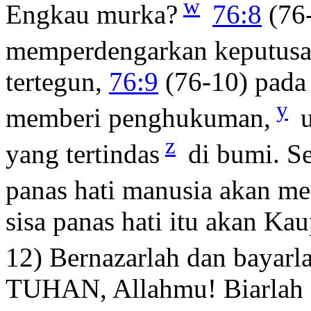
w
Engkau murka?
76:8
(76-
memperdengarkan keputusa
tertegun,
76:9
(76-10) pada
y
memberi penghukuman,
u
z
yang tertindas
di bumi. S
panas hati manusia akan me
sisa panas hati itu akan K
12) Bernazarlah dan bayarl
TUHAN, Allahmu! Biarlah s