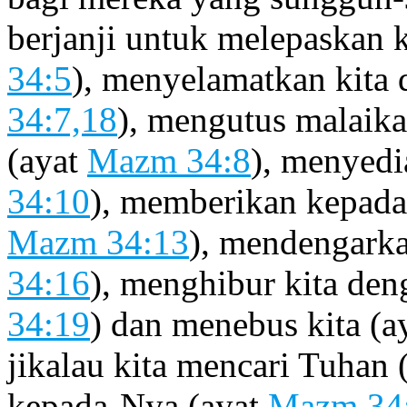
berjanji untuk melepaskan ki
34:5
), menyelamatkan kita 
34:7,18
), mengutus malaika
(ayat
Mazm 34:8
), menyedi
34:10
), memberikan kepada
Mazm 34:13
), mendengarka
34:16
), menghibur kita de
34:19
) dan menebus kita (a
jikalau kita mencari Tuhan 
kepada-Nya (ayat
Mazm 34