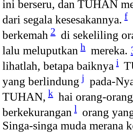
ini berseru, dan TUHAN me
f
dari segala kesesakannya.
2
berkemah
di sekeliling o
h
lalu meluputkan
mereka.
i
lihatlah, betapa baiknya
TU
j
yang berlindung
pada-Ny
k
TUHAN,
hai orang-orang
l
berkekurangan
orang yang
Singa-singa muda merana ke