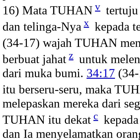
v
16) Mata TUHAN
tertuju
x
dan telinga-Nya
kepada te
(34-17) wajah TUHAN men
z
berbuat jahat
untuk melen
dari muka bumi.
34:17
(34-
itu berseru-seru, maka TU
melepaskan mereka dari se
c
TUHAN itu dekat
kepada 
dan Ia menyelamatkan oran