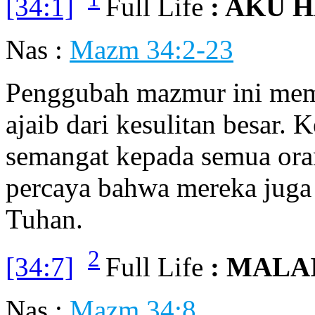
[34:1]
Full Life
: AKU 
Nas :
Mazm 34:2-23
Penggubah mazmur ini memu
ajaib dari kesulitan besar.
semangat kepada semua oran
percaya bahwa mereka juga
Tuhan.
2
[34:7]
Full Life
: MALA
Nas :
Mazm 34:8