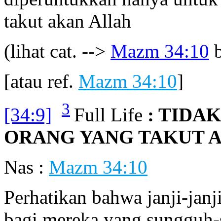
takut akan Allah
(lihat cat. -->
Mazm 34:10
b
[atau ref.
Mazm 34:10
]
3
[34:9]
Full Life
: TID
ORANG YANG TAKUT A
Nas :
Mazm 34:10
Perhatikan bahwa janji-janj
bagi mereka yang sungguh-