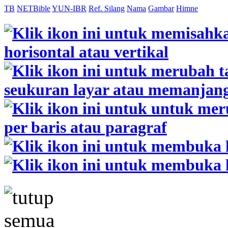
TB
NETBible
YUN-IBR
Ref. Silang
Nama
Gambar
Himne