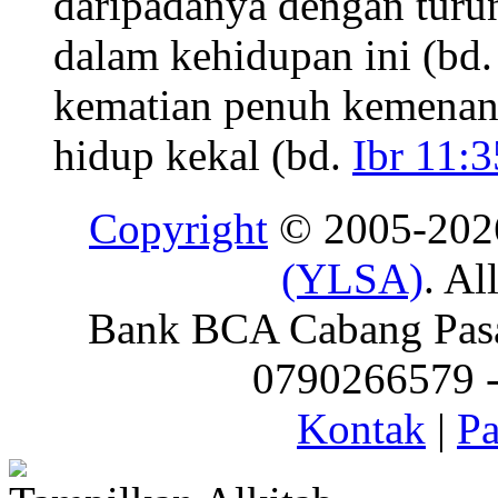
daripadanya dengan turun
dalam kehidupan ini (bd
kematian penuh kemenan
hidup kekal (bd.
Ibr 11:
Copyright
© 2005-20
(YLSA)
. Al
Bank BCA Cabang Pasar
0790266579 - 
Kontak
|
Pa