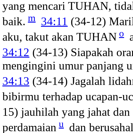
yang mencari TUHAN, tida
m
baik.
34:11
(34-12) Mari
o
aku, takut akan TUHAN
a
34:12
(34-13) Siapakah ora
mengingini umur panjang u
34:13
(34-14) Jagalah lida
bibirmu terhadap ucapan-u
15) jauhilah yang jahat dan
u
perdamaian
dan berusaha