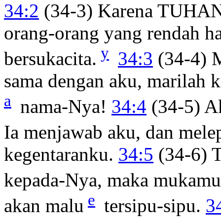
34:2
(34-3) Karena TUHAN
orang-orang yang rendah h
y
bersukacita.
34:3
(34-4) 
sama dengan aku, marilah 
a
nama-Nya!
34:4
(34-5) A
Ia menjawab aku, dan mele
kegentaranku.
34:5
(34-6) 
kepada-Nya, maka mukamu a
e
akan malu
tersipu-sipu.
3