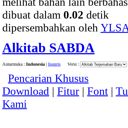
melihat bahan lain berbahasa
dibuat dalam
0.02
detik
dipersembahkan oleh
YLS
Alkitab SABDA
Antarmuka :
Indonesia
|
Inggris
Versi :
Pencarian Khusus
Download
|
Fitur
|
Font
|
Tu
Kami