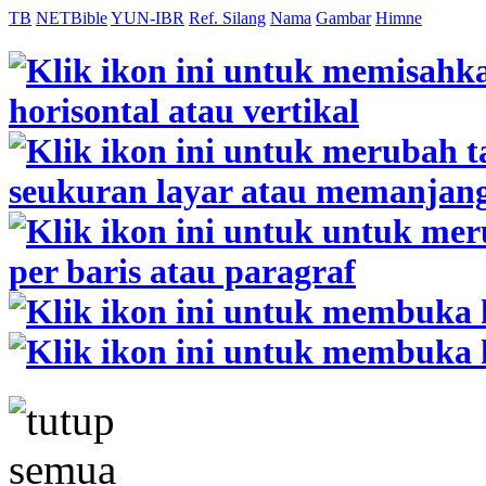
TB
NETBible
YUN-IBR
Ref. Silang
Nama
Gambar
Himne