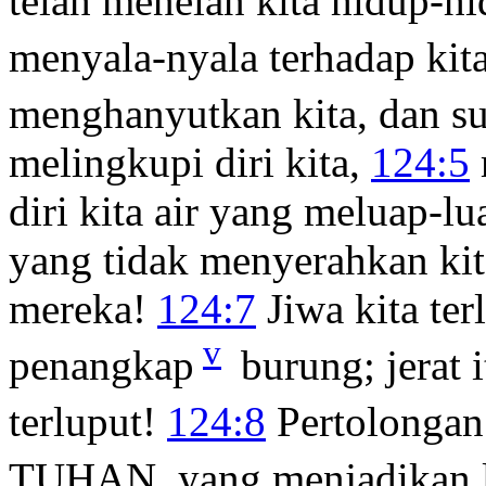
telah menelan kita hidup-h
menyala-nyala terhadap kit
menghanyutkan kita, dan su
melingkupi diri kita,
124:5
diri kita air yang meluap-lu
yang tidak menyerahkan kit
mereka!
124:7
Jiwa kita ter
v
penangkap
burung; jerat i
terluput!
124:8
Pertolongan
TUHAN, yang menjadikan l