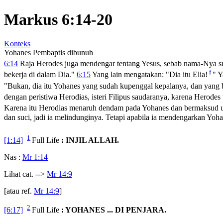
Markus 6:14-20
Konteks
Yohanes Pembaptis dibunuh
6:14
Raja Herodes juga mendengar tentang Yesus, sebab nama-Nya s
f
bekerja di dalam Dia."
6:15
Yang lain mengatakan: "Dia itu Elia!
" Y
"Bukan, dia itu Yohanes yang sudah kupenggal kepalanya, dan yang b
dengan peristiwa Herodias, isteri Filipus saudaranya, karena Herodes
Karena itu Herodias menaruh dendam pada Yohanes dan bermaksud un
dan suci, jadi ia melindunginya. Tetapi apabila ia mendengarkan Yo
1
[1:14]
Full Life
: INJIL ALLAH.
Nas :
Mr 1:14
Lihat cat. -->
Mr 14:9
[atau ref.
Mr 14:9
]
2
[6:17]
Full Life
: YOHANES ... DI PENJARA.