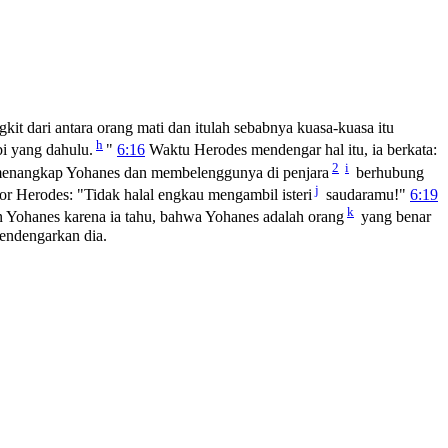
kit dari antara orang mati dan itulah sebabnya kuasa-kuasa itu
h
bi yang dahulu.
"
6:16
Waktu Herodes mendengar hal itu, ia berkata:
2
i
enangkap Yohanes dan membelenggunya di penjara
berhubung
j
 Herodes: "Tidak halal engkau mengambil isteri
saudaramu!"
6:19
k
 Yohanes karena ia tahu, bahwa Yohanes adalah orang
yang benar
mendengarkan dia.