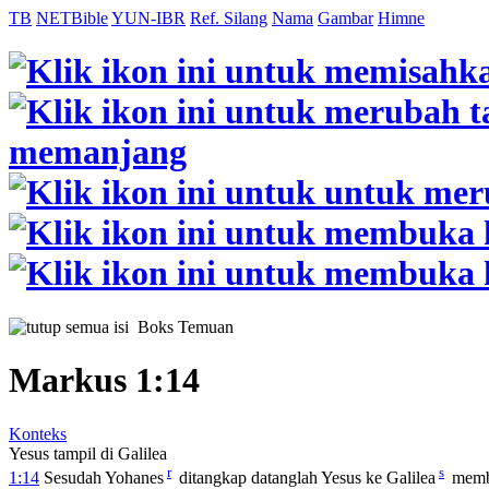
TB
NETBible
YUN-IBR
Ref. Silang
Nama
Gambar
Himne
Boks Temuan
Markus 1:14
Konteks
Yesus tampil di Galilea
r
s
1:14
Sesudah Yohanes
ditangkap datanglah Yesus ke Galilea
membe