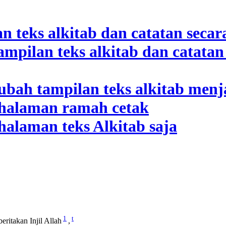
1
t
ritakan Injil Allah
,