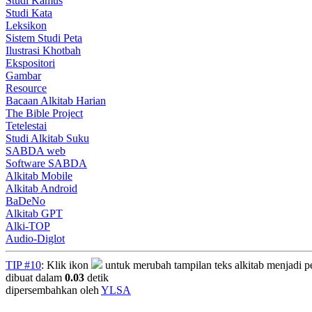
Studi Kamus
Studi Kata
Leksikon
Sistem Studi Peta
Ilustrasi Khotbah
Ekspositori
Gambar
Resource
Bacaan Alkitab Harian
The Bible Project
Tetelestai
Studi Alkitab Suku
SABDA web
Software SABDA
Alkitab Mobile
Alkitab Android
BaDeNo
Alkitab GPT
Alki-TOP
Audio-Diglot
TIP #10
: Klik ikon
untuk merubah tampilan teks alkitab menjadi per
dibuat dalam
0.03
detik
dipersembahkan oleh
YLSA