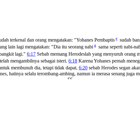
e
udah terkenal dan orang mengatakan: "Yohanes Pembaptis
sudah bang
g
ang lain lagi mengatakan: "Dia itu seorang nabi
sama seperti nabi-na
angkit lagi."
6:17
Sebab memang Herodeslah yang menyuruh orang m
 telah mengambilnya sebagai isteri.
6:18
Karena Yohanes pernah menegor
tuk membunuh dia, tetapi tidak dapat,
6:20
sebab Herodes segan akan
hanes, hatinya selalu terombang-ambing, namun ia merasa senang juga 