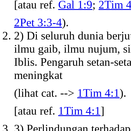
[atau ref.
Gal 1:9
;
2Tim 4
2Pet 3:3-4
).
2) Di seluruh dunia berju
ilmu gaib, ilmu nujum, si
Iblis. Pengaruh setan-set
meningkat
(lihat cat. -->
1Tim 4:1
).
[atau ref.
1Tim 4:1
]
3) Perlindungan terhadap 