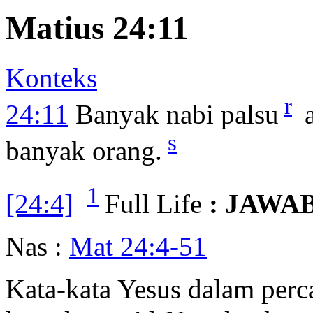
Matius 24:11
Konteks
r
24:11
Banyak nabi palsu
a
s
banyak orang.
1
[24:4]
Full Life
: JAWA
Nas :
Mat 24:4-51
Kata-kata Yesus dalam perc