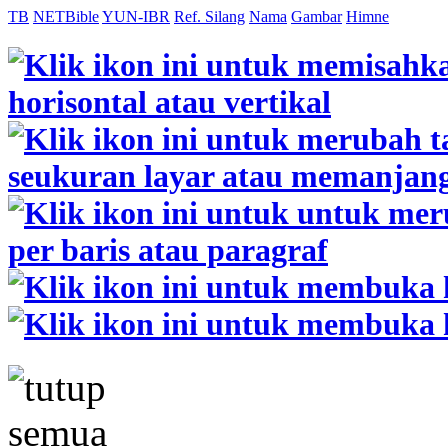
TB
NETBible
YUN-IBR
Ref. Silang
Nama
Gambar
Himne