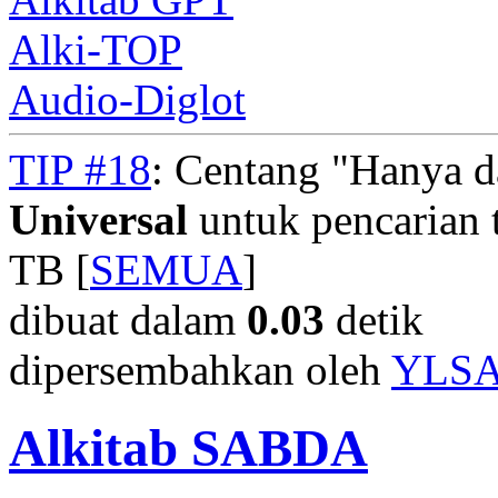
Alki-TOP
Audio-Diglot
TIP #18
: Centang "Hanya 
Universal
untuk pencarian t
TB [
SEMUA
]
dibuat dalam
0.03
detik
dipersembahkan oleh
YLS
Alkitab SABDA