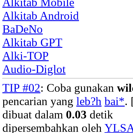
Alkitab Mobile
Alkitab Android
BaDeNo
Alkitab GPT
Alki-TOP
Audio-Diglot
TIP #02
: Coba gunakan
wi
pencarian yang
leb?h
bai*
. 
dibuat dalam
0.03
detik
dipersembahkan oleh
YLS