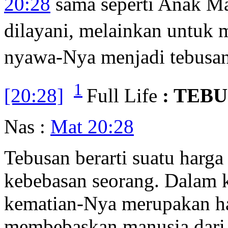
20:28
sama seperti Anak M
dilayani, melainkan untuk 
nyawa-Nya menjadi tebusa
1
[20:28]
Full Life
: TEB
Nas :
Mat 20:28
Tebusan berarti suatu harg
kebebasan seorang. Dalam k
kematian-Nya merupakan ha
membebaskan manusia dari 