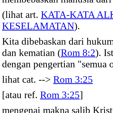
(lihat art.
KATA-KATA AL
KESELAMATAN
).
Kita dibebaskan dari hukum
dan kematian (
Rom 8:2
). I
dengan pengertian "semua o
lihat cat. -->
Rom 3:25
[atau ref.
Rom 3:25
]
mengenai makna salib Krist