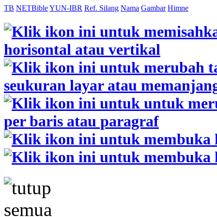
TB
NETBible
YUN-IBR
Ref. Silang
Nama
Gambar
Himne