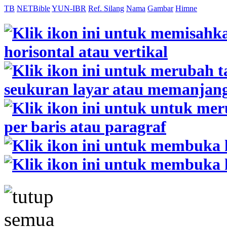
TB
NETBible
YUN-IBR
Ref. Silang
Nama
Gambar
Himne