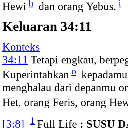
h
i
Hewi
dan orang Yebus.
Keluaran 34:11
Konteks
34:11
Tetapi engkau, berpe
o
Kuperintahkan
kepadamu p
menghalau dari depanmu or
Het, orang Feris, orang He
1
[3:8]
Full Life
: SUSU 