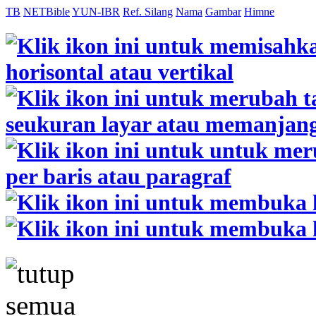
TB
NETBible
YUN-IBR
Ref. Silang
Nama
Gambar
Himne