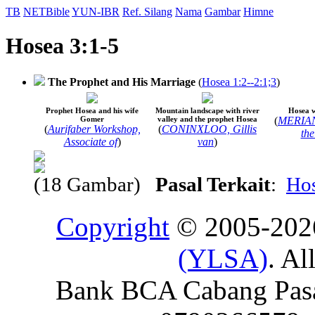
TB
NETBible
YUN-IBR
Ref. Silang
Nama
Gambar
Himne
Hosea 3:1-5
The Prophet and His Marriage
(
Hosea 1:2--2:1;3
)
Prophet Hosea and his wife
Mountain landscape with river
Hosea w
Gomer
valley and the prophet Hosea
(
MERIAN
(
Aurifaber Workshop,
(
CONINXLOO, Gillis
the
Associate of
)
van
)
(18 Gambar)
Pasal Terkait
:
Hos
Copyright
© 2005-20
(YLSA)
. Al
Bank BCA Cabang Pasar