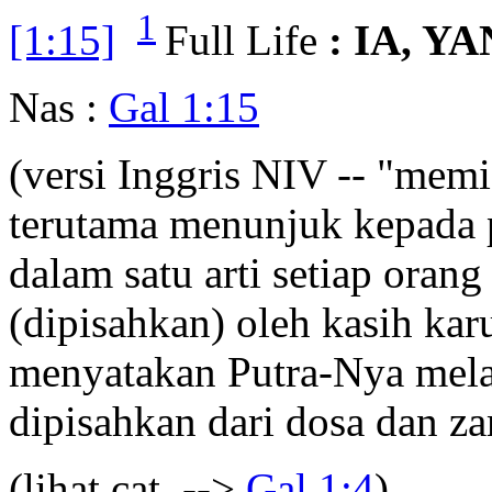
1
[1:15]
Full Life
: IA, 
Nas :
Gal 1:15
(versi Inggris NIV -- "mem
terutama menunjuk kepada p
dalam satu arti setiap orang
(dipisahkan) oleh kasih kar
menyatakan Putra-Nya mela
dipisahkan dari dosa dan za
(lihat cat. -->
Gal 1:4
),