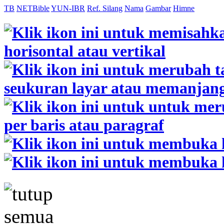
TB
NETBible
YUN-IBR
Ref. Silang
Nama
Gambar
Himne