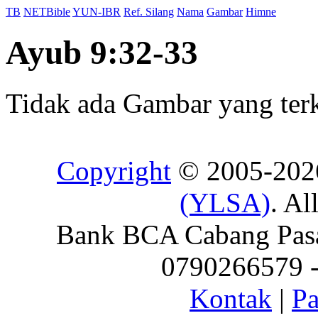
TB
NETBible
YUN-IBR
Ref. Silang
Nama
Gambar
Himne
Ayub 9:32-33
Tidak ada Gambar yang terka
Copyright
© 2005-20
(YLSA)
. Al
Bank BCA Cabang Pasar
0790266579 - 
Kontak
|
Pa