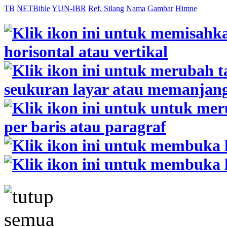
TB
NETBible
YUN-IBR
Ref. Silang
Nama
Gambar
Himne