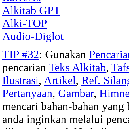
Alkitab GPT
Alki-TOP
Audio-Diglot
TIP #32
: Gunakan
Pencari
pencarian
Teks Alkitab
,
Taf
Ilustrasi
,
Artikel
,
Ref. Silan
Pertanyaan
,
Gambar
,
Himn
mencari bahan-bahan yang b
anda inginkan melalui penc