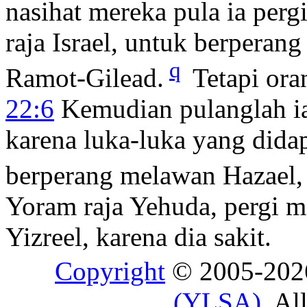
nasihat mereka pula ia per
raja Israel, untuk berperan
q
Ramot-Gilead.
Tetapi ora
22:6
Kemudian pulanglah ia 
karena luka-luka yang dida
berperang melawan Hazael,
Yoram raja Yehuda, pergi 
Yizreel, karena dia sakit.
Copyright
© 2005-20
(YLSA)
. Al