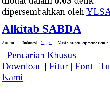
dibuat dalam
0.03
detik
dipersembahkan oleh
YLS
Alkitab SABDA
Antarmuka :
Indonesia
|
Inggris
Versi :
Pencarian Khusus
Download
|
Fitur
|
Font
|
Tu
Kami