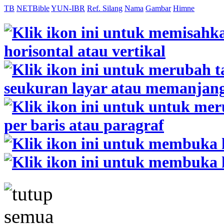
TB
NETBible
YUN-IBR
Ref. Silang
Nama
Gambar
Himne