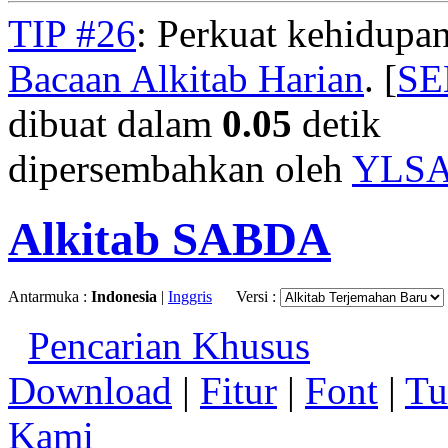
TIP #26
: Perkuat kehidupan
Bacaan Alkitab Harian
. [
S
dibuat dalam
0.05
detik
dipersembahkan oleh
YLS
Alkitab SABDA
Antarmuka :
Indonesia
|
Inggris
Versi :
Pencarian Khusus
Download
|
Fitur
|
Font
|
Tu
Kami