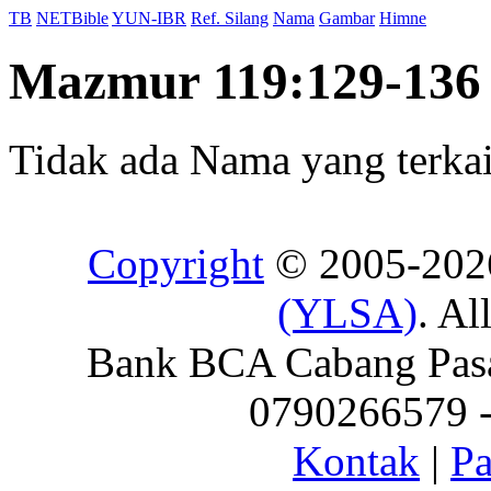
TB
NETBible
YUN-IBR
Ref. Silang
Nama
Gambar
Himne
Mazmur 119:129-136
Tidak ada Nama yang terkait
Copyright
© 2005-20
(YLSA)
. Al
Bank BCA Cabang Pasar
0790266579 - 
Kontak
|
Pa