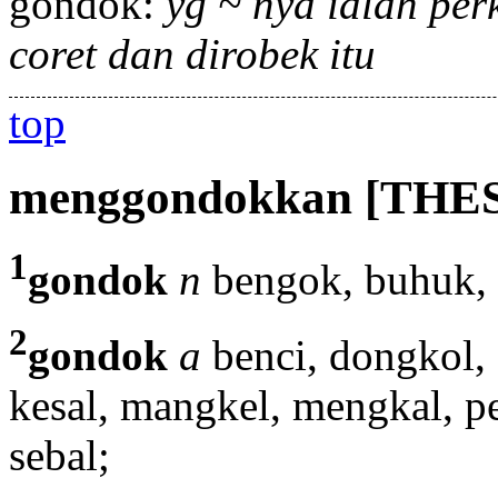
gondok:
yg ~ nya ialah per
coret dan dirobek itu
top
menggondokkan
[THE
1
gondok
n
bengok, buhuk, 
2
gondok
a
benci, dongkol, 
kesal, mangkel, mengkal, peg
sebal;