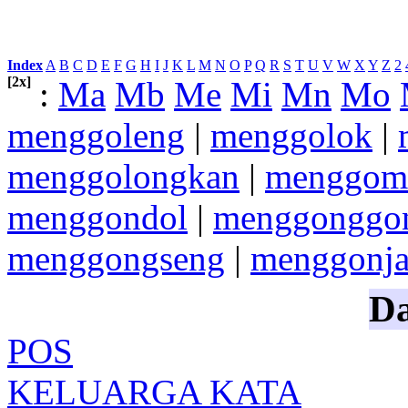
Index
:
A
B
C
D
E
F
G
H
I
J
K
L
M
N
O
P
Q
R
S
T
U
V
W
X
Y
Z
2
[2x]
:
Ma
Mb
Me
Mi
Mn
Mo
menggoleng
|
menggolok
|
menggolongkan
|
menggom
menggondol
|
menggonggo
menggongseng
|
menggonj
Da
POS
KELUARGA KATA