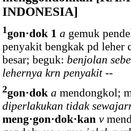
INDONESIA]
1
gon·dok 1
a
gemuk pendek 
penyakit bengkak pd leher 
besar; beguk:
benjolan seb
lehernya krn penyakit --
2
gon·dok
a
mendongkol; ma
diperlakukan tidak sewajar
meng·gon·dok·kan
v
mend