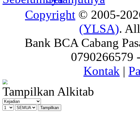
Copyright
© 2005-20
(YLSA)
. Al
Bank BCA Cabang Pasar
0790266579 - 
Kontak
|
Pa
Tampilkan Alkitab