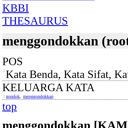
KBBI
THESAURUS
menggondokkan (roo
POS
:
Kata Benda, Kata Sifat, Ka
KELUARGA KATA
:
gondok
,
menggondokkan
top
menggondokkan
[KAM