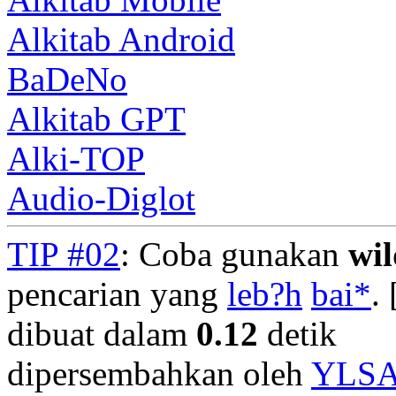
Alkitab Android
BaDeNo
Alkitab GPT
Alki-TOP
Audio-Diglot
TIP #02
: Coba gunakan
wi
pencarian yang
leb?h
bai*
. 
dibuat dalam
0.12
detik
dipersembahkan oleh
YLS