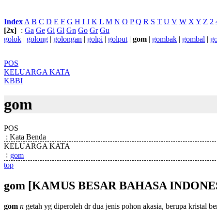
Index
:
A
B
C
D
E
F
G
H
I
J
K
L
M
N
O
P
Q
R
S
T
U
V
W
X
Y
Z
2
[2x]
:
Ga
Ge
Gi
Gl
Gn
Go
Gr
Gu
golok
|
golong
|
golongan
|
golpi
|
golput
|
gom
|
gombak
|
gombal
|
g
POS
KELUARGA KATA
KBBI
gom
POS
:
Kata Benda
KELUARGA KATA
:
gom
top
gom
[KAMUS BESAR BAHASA INDONES
gom
n
getah yg diperoleh dr dua jenis pohon akasia, berupa kristal be