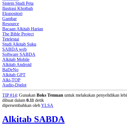
Sistem Studi Peta
Ilustrasi Khotbah
Ekspositori
Gambar
Resource
Bacaan Alkitab Harian
The Bible Project
Tetelestai
Studi Alkitab Suku
SABDA web
Software SABDA
Alkitab Mobile
Alkitab Android
BaDeNo
Alkitab GPT
Alki-TOP
Audio-Diglot
TIP #14
: Gunakan
Boks Temuan
untuk melakukan penyelidikan lebih
dibuat dalam
0.11
detik
dipersembahkan oleh
YLSA
Alkitab SABDA